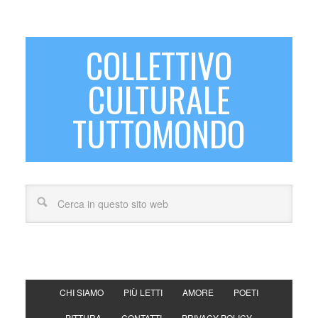
COLLETTIVO
CULTURALE
TUTTOMONDO
CHI SIAMO
PIÙ LETTI
AMORE
POETI
PITTURA
CONTATTI
PRIVACY POLICY