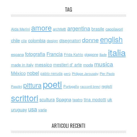
TAG
amore
argentina
brasile
capolavori
Alda Merini
architetti
english
donne
chile
colombia
disegnatori
cile
design
italia
Francia
fotografia
espana
Frida Kahlo
giappone
iliade
musica
messico
mestieri d' arte
made in italy
moda
nobel
México
pablo neruda
perù
Philippe Jaroussky
Pier Paolo
poeti
pittura
registi
Portogallo
racconti brevi
Pasolini
scrittori
scultura
Spagna
uk
tina modotti
teatro
usa
uruguay
varie
ARTICOLI RECENTI