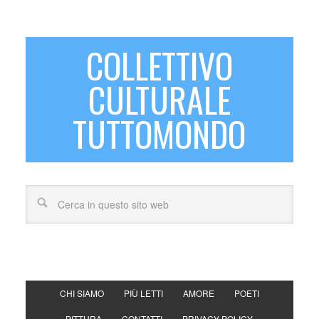
COLLETTIVO
CULTURALE
TUTTOMONDO
CHI SIAMO
PIÙ LETTI
AMORE
POETI
PITTURA
CONTATTI
PRIVACY POLICY