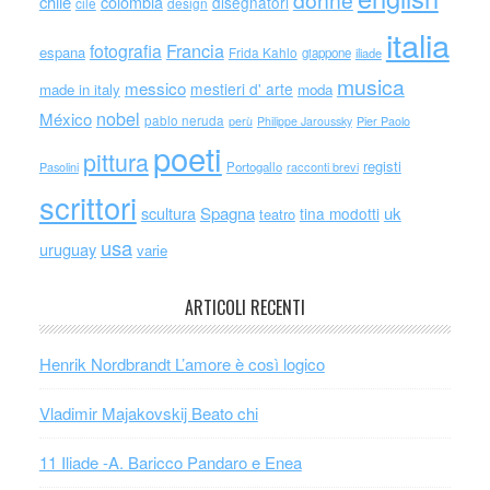
donne
chile
colombia
disegnatori
cile
design
italia
Francia
fotografia
espana
Frida Kahlo
giappone
iliade
musica
messico
mestieri d' arte
made in italy
moda
nobel
México
pablo neruda
perù
Philippe Jaroussky
Pier Paolo
poeti
pittura
registi
Portogallo
racconti brevi
Pasolini
scrittori
scultura
Spagna
uk
tina modotti
teatro
usa
uruguay
varie
ARTICOLI RECENTI
Henrik Nordbrandt L’amore è così logico
Vladimir Majakovskij Beato chi
11 Iliade -A. Baricco Pandaro e Enea