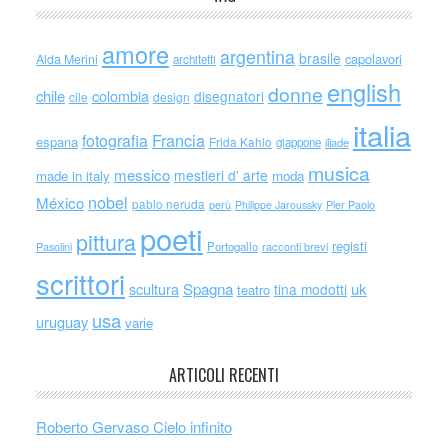
amore
argentina
brasile
capolavori
Alda Merini
architetti
english
donne
chile
colombia
disegnatori
cile
design
italia
Francia
fotografia
espana
Frida Kahlo
giappone
iliade
musica
messico
mestieri d' arte
made in italy
moda
nobel
México
pablo neruda
perù
Philippe Jaroussky
Pier Paolo
poeti
pittura
registi
Portogallo
racconti brevi
Pasolini
scrittori
scultura
Spagna
uk
tina modotti
teatro
usa
uruguay
varie
ARTICOLI RECENTI
Roberto Gervaso Cielo infinito