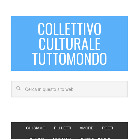
COLLETTIVO
CULTURALE
TUTTOMONDO
CHI SIAMO
PIÙ LETTI
AMORE
POETI
PITTURA
CONTATTI
PRIVACY POLICY