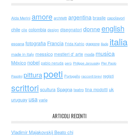
amore
argentina
brasile
capolavori
Alda Merini
architetti
english
donne
chile
colombia
disegnatori
cile
design
italia
Francia
fotografia
espana
Frida Kahlo
giappone
iliade
musica
messico
mestieri d' arte
made in italy
moda
nobel
México
pablo neruda
perù
Philippe Jaroussky
Pier Paolo
poeti
pittura
registi
Portogallo
racconti brevi
Pasolini
scrittori
scultura
Spagna
uk
tina modotti
teatro
usa
uruguay
varie
ARTICOLI RECENTI
Vladimir Majakovskij Beato chi