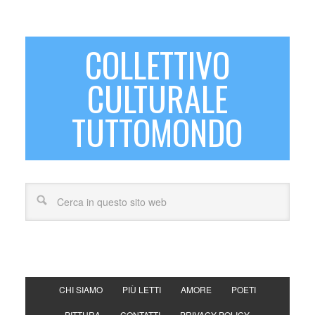
COLLETTIVO
CULTURALE
TUTTOMONDO
CHI SIAMO
PIÙ LETTI
AMORE
POETI
PITTURA
CONTATTI
PRIVACY POLICY