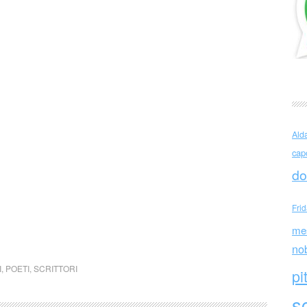
Ald
cap
do
Fri
me
no
I
,
POETI
,
SCRITTORI
pi
sc