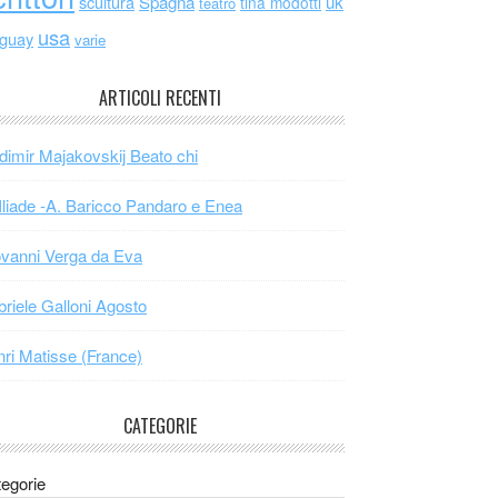
scultura
Spagna
uk
tina modotti
teatro
usa
uguay
varie
ARTICOLI RECENTI
dimir Majakovskij Beato chi
Iliade -A. Baricco Pandaro e Enea
vanni Verga da Eva
riele Galloni Agosto
ri Matisse (France)
CATEGORIE
egorie