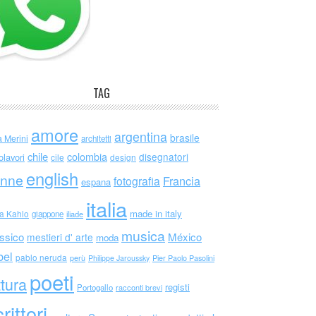
TAG
amore
argentina
brasile
a Merini
architetti
chile
colombia
disegnatori
olavori
cile
design
english
nne
Francia
fotografia
espana
italia
made in italy
da Kahlo
giappone
iliade
musica
ssico
México
mestieri d' arte
moda
bel
pablo neruda
perù
Philippe Jaroussky
Pier Paolo Pasolini
poeti
ttura
registi
Portogallo
racconti brevi
rittori