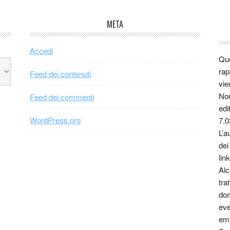
META
Accedi
Que
rap
Feed dei contenuti
vie
Non
Feed dei commenti
edi
WordPress.org
7.0
L’a
dei
link
Alc
tra
dom
eve
ema