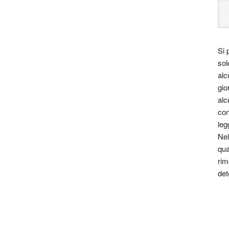
Si 
sol
alc
gio
alc
con
leg
Nel
qua
rim
det