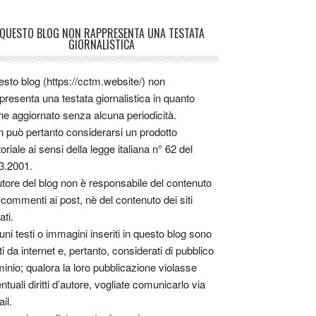
QUESTO BLOG NON RAPPRESENTA UNA TESTATA
GIORNALISTICA
sto blog (https://cctm.website/) non
presenta una testata giornalistica in quanto
ne aggiornato senza alcuna periodicità.
 può pertanto considerarsi un prodotto
toriale ai sensi della legge italiana n° 62 del
3.2001.
utore del blog non è responsabile del contenuto
 commenti ai post, nè del contenuto dei siti
ati.
uni testi o immagini inseriti in questo blog sono
tti da internet e, pertanto, considerati di pubblico
inio; qualora la loro pubblicazione violasse
ntuali diritti d’autore, vogliate comunicarlo via
il.