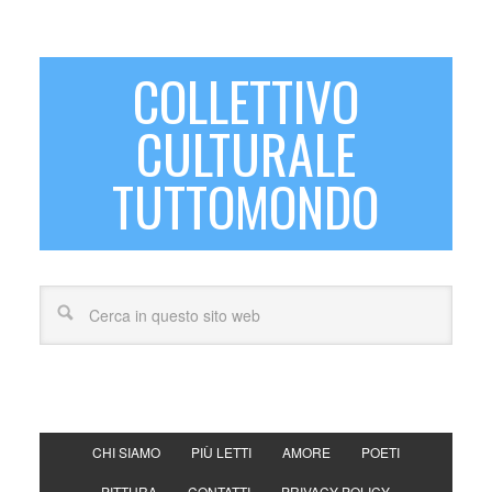
COLLETTIVO
CULTURALE
TUTTOMONDO
CHI SIAMO
PIÙ LETTI
AMORE
POETI
PITTURA
CONTATTI
PRIVACY POLICY