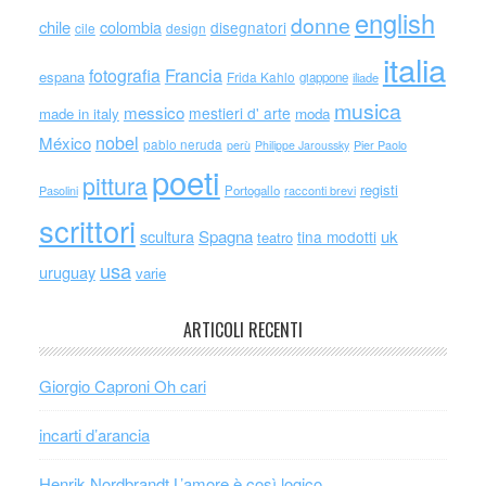
english
donne
chile
colombia
disegnatori
cile
design
italia
Francia
fotografia
espana
Frida Kahlo
giappone
iliade
musica
messico
mestieri d' arte
made in italy
moda
nobel
México
pablo neruda
perù
Philippe Jaroussky
Pier Paolo
poeti
pittura
registi
Portogallo
racconti brevi
Pasolini
scrittori
scultura
Spagna
uk
tina modotti
teatro
usa
uruguay
varie
ARTICOLI RECENTI
Giorgio Caproni Oh cari
incarti d’arancia
Henrik Nordbrandt L’amore è così logico