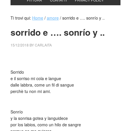
Ti trovi qui:
Home
/
amore
/
sorrido e …. sonrío y ..
sorrido e …. sonrío y ..
15/12/2018
BY
CARLAITA
collettivo culturale tuttomondo sorrido e …
Sorrido
e il sorriso mi cola e langue
dalle labbra, come un fil di sangue
perchè tu non mi ami.
_
Sonrío
y la sonrisa gotea y languidece
por los labios, como un hilo de sangre