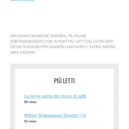
amore sorriso cctm arte bellezza cultura poesia italia latino
america a noi piace leggere
ARCHIVIATO IN:
AMORE
,
ESPAÑOL
,
FILROUGE
CONTRASSEGNATO CON:
AI POST PIU’ LETTI DEL CCTM UNITI
DA UN FILROUGE PER LEGGERLI UNO DOPO L’ ALTRO
,
AMORE
,
NINA CASSIAN
PIÙ LETTI
La ninna nanna del chicco di caffè
89 views
William Shakespeare Sonetto 116
53 views