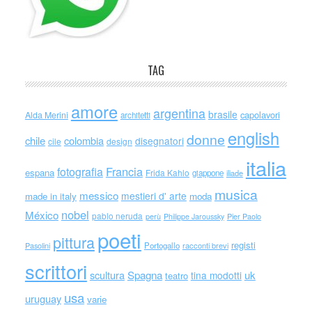
TAG
amore
argentina
brasile
capolavori
Alda Merini
architetti
english
donne
chile
colombia
disegnatori
cile
design
italia
Francia
fotografia
espana
Frida Kahlo
giappone
iliade
musica
messico
mestieri d' arte
made in italy
moda
nobel
México
pablo neruda
perù
Philippe Jaroussky
Pier Paolo
poeti
pittura
registi
Portogallo
racconti brevi
Pasolini
scrittori
scultura
Spagna
uk
tina modotti
teatro
usa
uruguay
varie