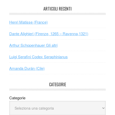
ARTICOLI RECENTI
Henri Matisse (France)
Dante Alighieri (Firenze, 1265 – Ravenna,1321)
Arthur Schopenhauer Gli altri
Luigi Serafini Codex Seraphinianus
Amanda Durán (Cile)
CATEGORIE
Categorie