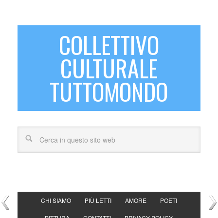
COLLETTIVO
CULTURALE
TUTTOMONDO
CHI SIAMO
PIÙ LETTI
AMORE
POETI
PITTURA
CONTATTI
PRIVACY POLICY