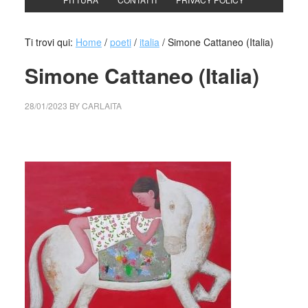
Ti trovi qui:
Home
/
poeti
/
italia
/
Simone Cattaneo (Italia)
Simone Cattaneo (Italia)
28/01/2023
BY
CARLAITA
collettivo culturale tuttomondo Simone Cattaneo (Italia)