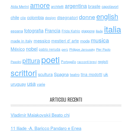
amore
argentina
brasile
capolavori
Alda Merini
architetti
english
donne
chile
colombia
disegnatori
cile
design
italia
Francia
fotografia
espana
Frida Kahlo
giappone
iliade
musica
messico
mestieri d' arte
made in italy
moda
nobel
México
pablo neruda
perù
Philippe Jaroussky
Pier Paolo
poeti
pittura
registi
Portogallo
racconti brevi
Pasolini
scrittori
scultura
Spagna
uk
tina modotti
teatro
usa
uruguay
varie
ARTICOLI RECENTI
Vladimir Majakovskij Beato chi
11 Iliade -A. Baricco Pandaro e Enea