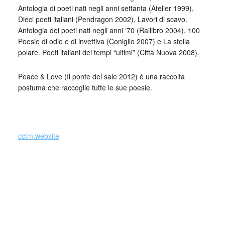
Antologia di poeti nati negli anni settanta (Atelier 1999),
Dieci poeti italiani (Pendragon 2002), Lavori di scavo.
Antologia dei poeti nati negli anni ‘70 (Railibro 2004), 100
Poesie di odio e di invettiva (Coniglio 2007) e La stella
polare. Poeti italiani dei tempi “ultimi” (Città Nuova 2008).
Peace & Love (Il ponte del sale 2012) è una raccolta
postuma che raccoglie tutte le sue poesie.
_
cctm.website
Collettivo Culturale TuttoMondo vuole
essere un viaggio attraverso le varie
forme dell’arte, della cultura e del
costume.
Parole e immagini che possano offrire bellezza, far nascere