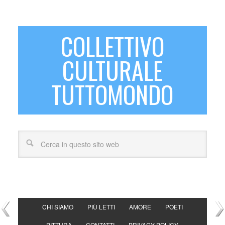
COLLETTIVO
CULTURALE
TUTTOMONDO
CHI SIAMO
PIÙ LETTI
AMORE
POETI
PITTURA
CONTATTI
PRIVACY POLICY