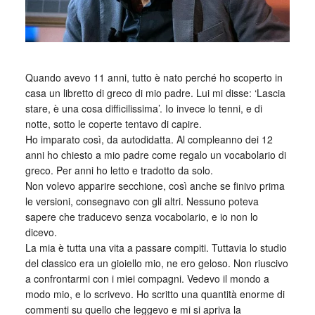
_
Quando avevo 11 anni, tutto è nato perché ho scoperto in
casa un libretto di greco di mio padre. Lui mi disse: ‘Lascia
stare, è una cosa difficilissima’. Io invece lo tenni, e di
notte, sotto le coperte tentavo di capire.
Ho imparato così, da autodidatta. Al compleanno dei 12
anni ho chiesto a mio padre come regalo un vocabolario di
greco. Per anni ho letto e tradotto da solo.
Non volevo apparire secchione, così anche se finivo prima
le versioni, consegnavo con gli altri. Nessuno poteva
sapere che traducevo senza vocabolario, e io non lo
dicevo.
La mia è tutta una vita a passare compiti. Tuttavia lo studio
del classico era un gioiello mio, ne ero geloso. Non riuscivo
a confrontarmi con i miei compagni. Vedevo il mondo a
modo mio, e lo scrivevo. Ho scritto una quantità enorme di
commenti su quello che leggevo e mi si apriva la