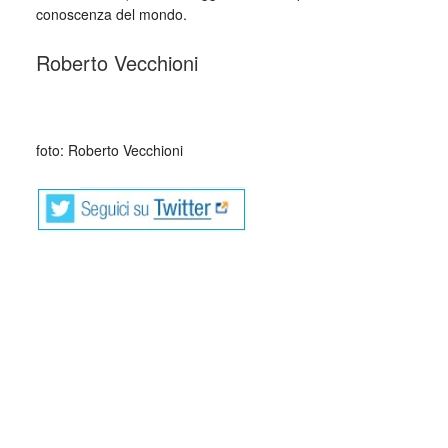
conoscenza del mondo.
Roberto Vecchioni
_
foto: Roberto Vecchioni
Roberto Vecchioni è uno dei padri storici della canzone
d’autore in Italia.
È stato professore di greco e latino per molti anni,
attualmente insegna Forme di poesia in musica
all’Università di Pavia. Per Einaudi ha pubblicato Viaggi del
tempo immobile (1996), Le parole non le portano le
cicogne (2000), Parole e canzoni (2002), Il libraio di