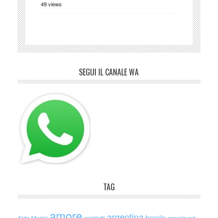
49 views
SEGUI IL CANALE WA
TAG
amore
argentina
brasile
capolavori