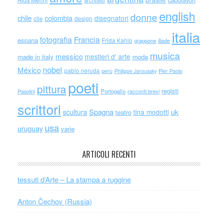
Alda Merini
architetti
english
donne
chile
colombia
disegnatori
cile
design
italia
Francia
fotografia
espana
Frida Kahlo
giappone
iliade
musica
messico
mestieri d' arte
made in italy
moda
nobel
México
pablo neruda
perù
Philippe Jaroussky
Pier Paolo
poeti
pittura
registi
Portogallo
racconti brevi
Pasolini
scrittori
scultura
Spagna
uk
tina modotti
teatro
usa
uruguay
varie
ARTICOLI RECENTI
tessuti d’Arte – La stampa a ruggine
Anton Čechov (Russia)