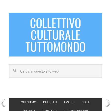
COLLETTIVO
CULTURALE
TUTTOMONDO
CHI SIAMO
PIÙ LETTI
AMORE
POETI
PITTURA
CONTATTI
PRIVACY POLICY