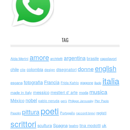
TAG
amore
argentina
brasile
capolavori
Alda Merini
architetti
english
donne
chile
colombia
disegnatori
cile
design
italia
Francia
fotografia
espana
Frida Kahlo
giappone
iliade
musica
messico
mestieri d' arte
made in italy
moda
nobel
México
pablo neruda
perù
Philippe Jaroussky
Pier Paolo
poeti
pittura
registi
Portogallo
racconti brevi
Pasolini
scrittori
scultura
Spagna
uk
tina modotti
teatro