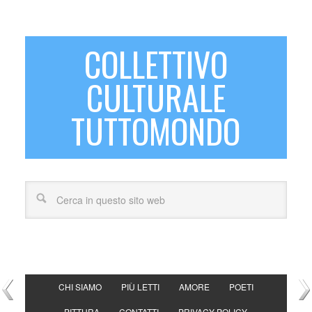
COLLETTIVO
CULTURALE
TUTTOMONDO
CHI SIAMO
PIÙ LETTI
AMORE
POETI
PITTURA
CONTATTI
PRIVACY POLICY