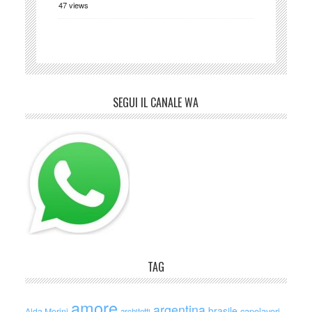
47 views
SEGUI IL CANALE WA
TAG
amore
argentina
brasile
capolavori
Alda Merini
architetti