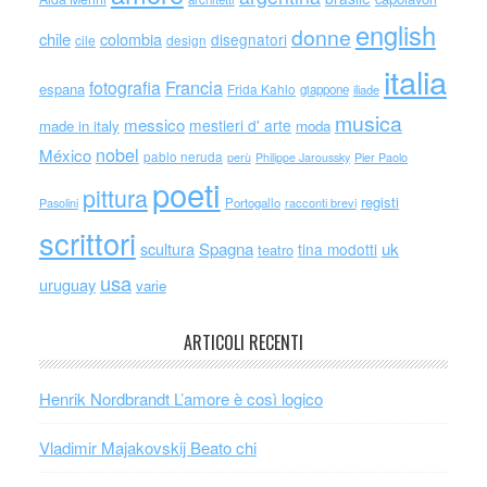
english
donne
chile
colombia
disegnatori
cile
design
italia
Francia
fotografia
espana
Frida Kahlo
giappone
iliade
musica
messico
mestieri d' arte
made in italy
moda
nobel
México
pablo neruda
perù
Philippe Jaroussky
Pier Paolo
poeti
pittura
registi
Portogallo
racconti brevi
Pasolini
scrittori
scultura
Spagna
uk
tina modotti
teatro
usa
uruguay
varie
ARTICOLI RECENTI
Henrik Nordbrandt L’amore è così logico
Vladimir Majakovskij Beato chi