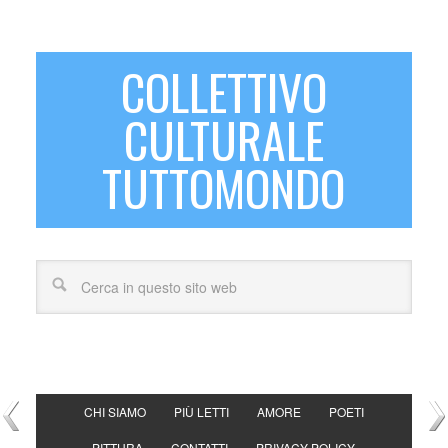
COLLETTIVO
CULTURALE
TUTTOMONDO
CHI SIAMO
PIÙ LETTI
AMORE
POETI
PITTURA
CONTATTI
PRIVACY POLICY