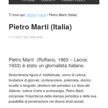
Ti trovi qui:
Home
/
varie
/
Pietro Marti (Italia)
Pietro Marti (Italia)
11/11/2017
BY
CARLAITA
collettivo culturale tuttomondo Pietro
Marti (Ruffano, 1863 – Lecce, 1933)
Pietro Marti (Ruffano, 1863 – Lecce,
1933) è stato un giornalista italiano.
Straordinaria figura d’ intellettuale, uomo di cultura,
fondatore di giornali, conferenziere, polemista, storico
erudito e biografo, direttore del periodico
La Voce del
Salento
, cultore d’arte e archeologia, Pietro Marti
comprese l’importanza della stampa periodica e della sua
possibilità di penetrazione nei diversi strati sociali.
_