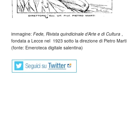
_
immagine:
Fede, Rivista quindicinale d’Arte e di Cultura
,
fondata a Lecce nel 1923 sotto la direzione di Pietro Marti
(fonte: Emeroteca digitale salentina)
Collettivo Culturale TuttoMondo vuole
essere un viaggio attraverso le varie
forme dell’arte, della cultura e del
costume.
Parole e immagini che possano offrire bellezza, far nascere
una riflessione, dare meraviglia in questo momento in cui la
meraviglia sembra essere perduta e stimolare la curiosità e