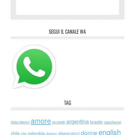
SEGUI IL CANALE WA
TAG
amore
argentina
brasile
capolavori
Alda Merini
architetti
english
donne
chile
colombia
disegnatori
cile
design