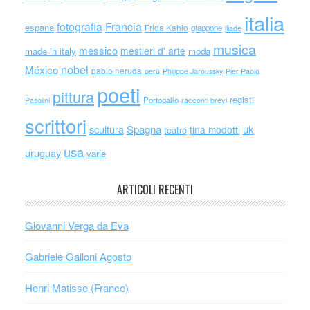
italia
Francia
fotografia
espana
Frida Kahlo
giappone
iliade
musica
messico
mestieri d' arte
made in italy
moda
nobel
México
pablo neruda
perù
Philippe Jaroussky
Pier Paolo
poeti
pittura
registi
Portogallo
racconti brevi
Pasolini
scrittori
scultura
Spagna
uk
tina modotti
teatro
usa
uruguay
varie
ARTICOLI RECENTI
Giovanni Verga da Eva
Gabriele Galloni Agosto
Henri Matisse (France)