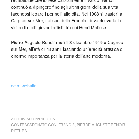
reumatoide che lo rese parzialmente invalido, Renoir
continuò a dipingere fino agli ultimi giorni della sua vita,
facendosi legare i pennelli alle dita. Nel 1908 si trasferì a
Cagnes-sur-Mer, nel sud della Francia, dove ricevette la
visita di molti giovani artisti, tra cui Henri Matisse.
Pierre-Auguste Renoir morì il 3 dicembre 1919 a Cagnes-
sur-Mer, all’età di 78 anni, lasciando un’eredità artistica di
enorme importanza per la storia dell’arte moderna.
cctm.website
cctm ombrelli
ARCHIVIATO IN:
PITTURA
CONTRASSEGNATO CON:
FRANCIA
,
PIERRE-AUGUSTE RENOIR
,
PITTURA