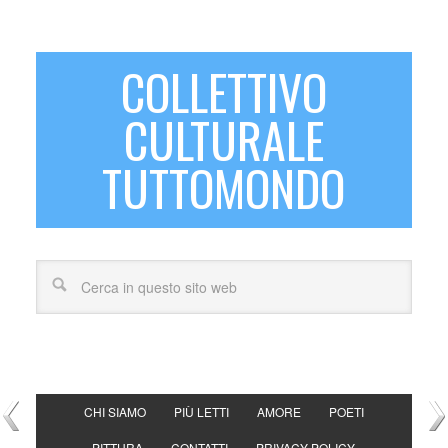
COLLETTIVO
CULTURALE
TUTTOMONDO
CHI SIAMO
PIÙ LETTI
AMORE
POETI
PITTURA
CONTATTI
PRIVACY POLICY