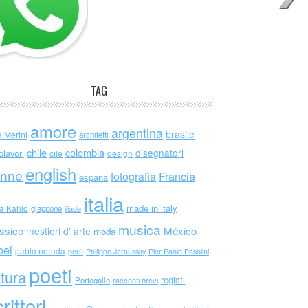
TAG
amore
argentina
brasile
a Merini
architetti
chile
colombia
disegnatori
olavori
cile
design
english
nne
Francia
fotografia
espana
italia
made in italy
da Kahlo
giappone
iliade
musica
ssico
México
mestieri d' arte
moda
bel
pablo neruda
perù
Philippe Jaroussky
Pier Paolo Pasolini
poeti
ttura
registi
Portogallo
racconti brevi
rittori