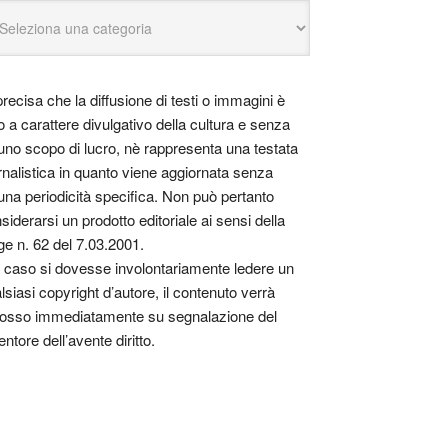
precisa che la diffusione di testi o immagini è
o a carattere divulgativo della cultura e senza
uno scopo di lucro, nè rappresenta una testata
rnalistica in quanto viene aggiornata senza
una periodicità specifica. Non può pertanto
siderarsi un prodotto editoriale ai sensi della
ge n. 62 del 7.03.2001.
 caso si dovesse involontariamente ledere un
lsiasi copyright d’autore, il contenuto verrà
osso immediatamente su segnalazione del
entore dell’avente diritto.