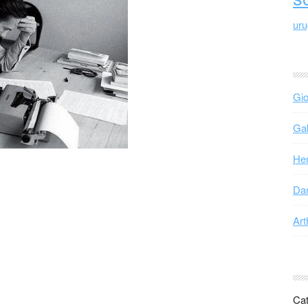
ur
Gio
Gab
Hen
Dan
Art
Cat