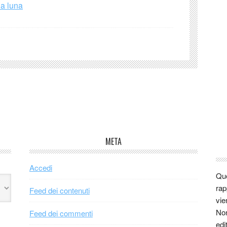
la luna
META
Accedi
Que
rap
Feed dei contenuti
vie
Non
Feed dei commenti
edi