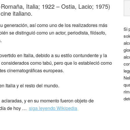
a-Romaña, Italia; 1922 – Ostia, Lacio; 1975)
cine italiano.
su generación, así como uno de los realizadores más
Si 
ién se distinguió como un actor, periodista, filósofo,
sol
.
alc
gio
ertido en Italia, debido a su estilo contundente y la
alc
, considerados como tabú, pero que lo estableció como
con
artes cinematográficas europeas.
leg
Nel
qua
 Italia y el resto del mundo.
rim
det
n aclaradas, y en su momento fueron objeto de
l día de hoy …
siga leyendo Wikipedia