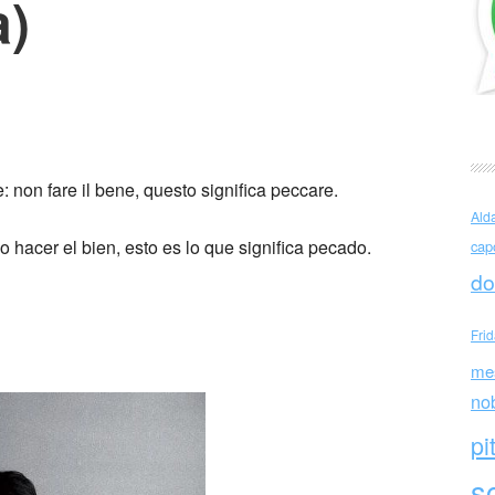
a)
evi … Pier Paolo Pasolini
e: non fare il bene, questo significa peccare.
Ald
o hacer el bien, esto es lo que significa pecado.
cap
do
Fri
me
no
pi
sc