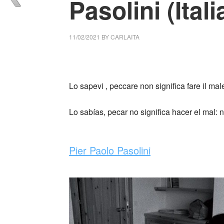
Pasolini (Itali
11/02/2021
BY
CARLAITA
centro cultural tina modotti caracas Lo sap
Lo sapevi , peccare non significa fare il mal
_
Lo sabías, pecar no significa hacer el mal: n
_
Pier Paolo Pasolini
_