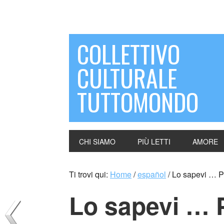
COLLETTIVO
CULTURALE
TUTTOMONDO
CHI SIAMO
PIÙ LETTI
AMORE
Ti trovi qui:
Home
/
español
/
Lo sapevi … Pie
Lo sapevi … 