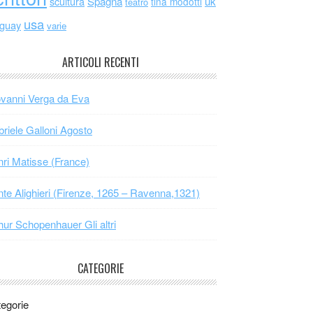
scultura
Spagna
uk
tina modotti
teatro
usa
uguay
varie
ARTICOLI RECENTI
vanni Verga da Eva
riele Galloni Agosto
ri Matisse (France)
te Alighieri (Firenze, 1265 – Ravenna,1321)
hur Schopenhauer Gli altri
CATEGORIE
egorie