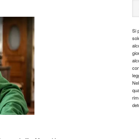
Si 
sol
alc
gio
alc
con
leg
Nel
qua
rim
det