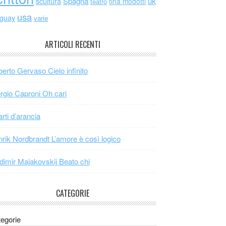
scultura
Spagna
uk
tina modotti
teatro
usa
uguay
varie
ARTICOLI RECENTI
erto Gervaso Cielo infinito
rgio Caproni Oh cari
arti d’arancia
rik Nordbrandt L’amore è così logico
dimir Majakovskij Beato chi
CATEGORIE
egorie