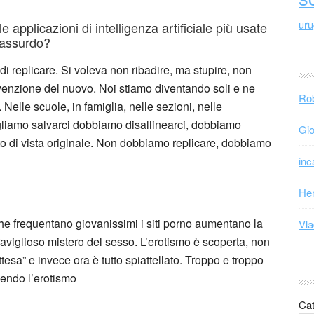
ur
e applicazioni di intelligenza artificiale più usate
 assurdo?
i replicare. Si voleva non ribadire, ma stupire, non
’invenzione del nuovo. Noi stiamo diventando soli e ne
Rob
Nelle scuole, in famiglia, nelle sezioni, nelle
ogliamo salvarci dobbiamo disallinearci, dobbiamo
Gio
unto di vista originale. Non dobbiamo replicare, dobbiamo
inc
Hen
che frequentano giovanissimi i siti porno aumentano la
Vla
raviglioso mistero del sesso. L’erotismo è scoperta, non
tesa” e invece ora è tutto spiattellato. Troppo e troppo
dendo l’erotismo
Cat