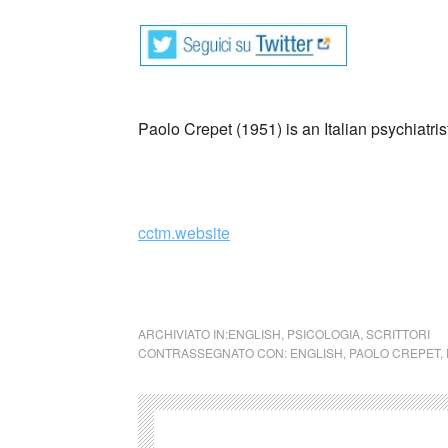
Paolo Crepet (1951) is an Italian psychiatris
_
cctm.website
cctm Paolo Crepet (Italia)cctm Paolo Crepet (
ARCHIVIATO IN:
ENGLISH
,
PSICOLOGIA
,
SCRITTORI
CONTRASSEGNATO CON:
ENGLISH
,
PAOLO CREPET
,