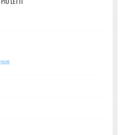
PIÙ LETTI
totti