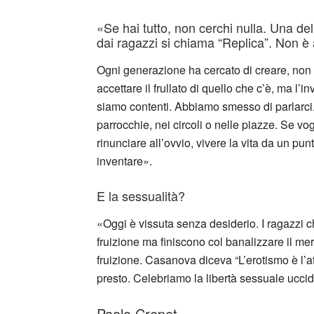
«Se hai tutto, non cerchi nulla. Una dell
dai ragazzi si chiama “Replica”. Non è
Ogni generazione ha cercato di creare, non d
accettare il frullato di quello che c’è, ma l
siamo contenti. Abbiamo smesso di parlarci. 
parrocchie, nei circoli o nelle piazze. Se v
rinunciare all’ovvio, vivere la vita da un p
inventare».
E la sessualità?
«Oggi è vissuta senza desiderio. I ragazzi 
fruizione ma finiscono col banalizzare il me
fruizione. Casanova diceva “L’erotismo è l’at
presto. Celebriamo la libertà sessuale ucci
Paolo Crepet