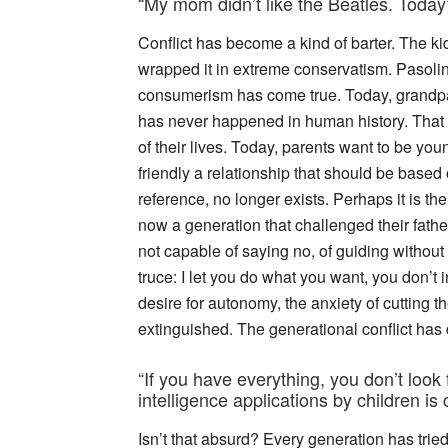
“My mom didn’t like the Beatles. Today
Conflict has become a kind of barter. The k
wrapped it in extreme conservatism. Pasolin
consumerism has come true. Today, grandpar
has never happened in human history. That b
of their lives. Today, parents want to be you
friendly a relationship that should be based 
reference, no longer exists. Perhaps it is the 
now a generation that challenged their fath
not capable of saying no, of guiding without
truce: I let you do what you want, you don’t in
desire for autonomy, the anxiety of cutting the
extinguished. The generational conflict has 
“If you have everything, you don’t look 
intelligence applications by children is 
Isn’t that absurd? Every generation has tried 