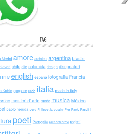
TAG
amore
argentina
brasile
a Merini
architetti
chile
colombia
disegnatori
olavori
cile
design
english
nne
Francia
fotografia
espana
italia
made in italy
da Kahlo
giappone
iliade
musica
ssico
México
mestieri d' arte
moda
bel
pablo neruda
perù
Philippe Jaroussky
Pier Paolo Pasolini
poeti
ttura
registi
Portogallo
racconti brevi
rittori