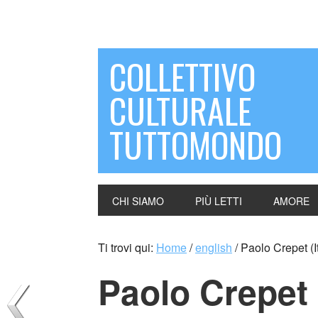
COLLETTIVO
CULTURALE
TUTTOMONDO
CHI SIAMO
PIÙ LETTI
AMORE
Ti trovi qui:
Home
/
english
/
Paolo Crepet (It
Paolo Crepet (