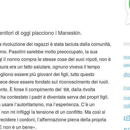
epet (Italia)
itori di oggi piacciono i Maneskin.
 La rivoluzione dei ragazzi è stata taciuta dalla comunità,
emo. Pasolini sarebbe molto preoccupato, la sua
Ald
 il nonno compra le stesse cose dei suoi nipoti, non è
cap
ura era un fatto salutare, ognuno viveva il tempo
do
gliono essere più giovani dei figli, tutto questo
vece deve essere fondato sul riconoscimento dei ruoli.
Fri
ento. È forse il compimento del ‘68, dalla rivolta
a contestato i padri è diventata serva dei propri figli.
me
a usare l’autoritarismo, ma l’esperienza. C’è un
no
u non mi infliggi la tensione di un conflitto. Ma così si
pi
recidere i cordoni, l’affermazione piena della propria
sc
. E non è un bene».