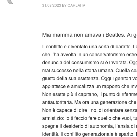
31/08/2023
BY
CARLAITA
cctm collettivo culturale tuttomondo Paolo Cr
Mia mamma non amava i Beatles. Ai gen
Il conflitto è diventato una sorta di baratto.
che l’ha avvolta in un conservatorismo estr
denuncia del consumismo si è inverata. Oggi
mai successo nella storia umana. Quella ces
giusto della sua esistenza. Oggi i genitori vo
appiattisce e amicalizza un rapporto che in
Non esiste più il capitano, il punto di riferim
antiautoritaria. Ma ora una generazione che h
Non è capace di dire i no, di orientare senz
armistizio: io ti faccio fare quello che vuoi, t
spegne il desiderio di autonomia, l’ansia di 
identità. Il conflitto generazionale è sparito