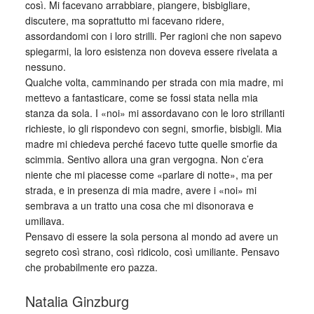
così. Mi facevano arrabbiare, piangere, bisbigliare,
discutere, ma soprattutto mi facevano ridere,
assordandomi con i loro strilli. Per ragioni che non sapevo
spiegarmi, la loro esistenza non doveva essere rivelata a
nessuno.
Qualche volta, camminando per strada con mia madre, mi
mettevo a fantasticare, come se fossi stata nella mia
stanza da sola. I «noi» mi assordavano con le loro strillanti
richieste, io gli rispondevo con segni, smorfie, bisbigli. Mia
madre mi chiedeva perché facevo tutte quelle smorfie da
scimmia. Sentivo allora una gran vergogna. Non c’era
niente che mi piacesse come «parlare di notte», ma per
strada, e in presenza di mia madre, avere i «noi» mi
sembrava a un tratto una cosa che mi disonorava e
umiliava.
Pensavo di essere la sola persona al mondo ad avere un
segreto così strano, così ridicolo, così umiliante. Pensavo
che probabilmente ero pazza.
Natalia Ginzburg