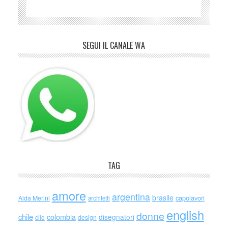
SEGUI IL CANALE WA
TAG
amore
argentina
brasile
capolavori
Alda Merini
architetti
english
donne
chile
colombia
disegnatori
cile
design