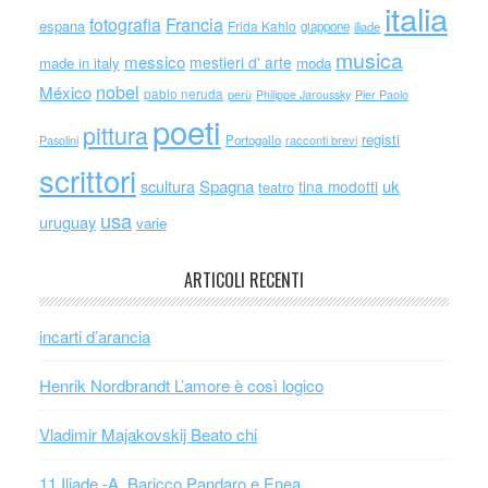
italia
Francia
fotografia
espana
Frida Kahlo
giappone
iliade
musica
messico
mestieri d' arte
made in italy
moda
nobel
México
pablo neruda
perù
Philippe Jaroussky
Pier Paolo
poeti
pittura
registi
Portogallo
racconti brevi
Pasolini
scrittori
scultura
Spagna
uk
tina modotti
teatro
usa
uruguay
varie
ARTICOLI RECENTI
incarti d’arancia
Henrik Nordbrandt L’amore è così logico
Vladimir Majakovskij Beato chi
11 Iliade -A. Baricco Pandaro e Enea