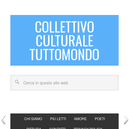
COLLETTIVO
CULTURALE
TUTTOMONDO
CHI SIAMO
PIÙ LETTI
AMORE
POETI
PITTURA
CONTATTI
PRIVACY POLICY