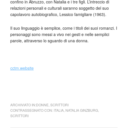
confino in Abruzzo, con Natalia e i tre figli. L’intreccio di
relazioni personali e culturali saranno soggetto del suo
capolavoro autobiografico, Lessico famigliare (1963).
Il suo linguaggio è semplice, come i titoli dei suoi romanzi. I
personaggi sono messi a vivo nei gesti e nelle semplici
parole, attraverso lo sguardo di una donna.
_
cctm.website
cctm collettivo culturale tuttomondo Natalia Ginzburg Vita
Immaginaria
ARCHIVIATO IN:
DONNE
,
SCRITTORI
CONTRASSEGNATO CON:
ITALIA
,
NATALIA GINZBURG
,
SCRITTORI