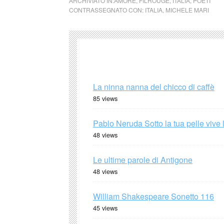
ARCHIVIATO IN:
AMORE
,
FILROUGE
,
ITALIA
,
POETI
CONTRASSEGNATO CON:
ITALIA
,
MICHELE MARI
La ninna nanna del chicco di caffè
85 views
Pablo Neruda Sotto la tua pelle vive 
48 views
Le ultime parole di Antigone
48 views
William Shakespeare Sonetto 116
45 views