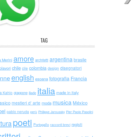
TAG
amore
argentina
brasile
a Merini
architetti
chile
colombia
disegnatori
olavori
cile
design
english
nne
Francia
fotografia
espana
italia
made in italy
da Kahlo
giappone
iliade
musica
ssico
México
mestieri d' arte
moda
bel
pablo neruda
perù
Philippe Jaroussky
Pier Paolo Pasolini
poeti
ttura
registi
Portogallo
racconti brevi
rittori