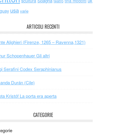
scultura
Spagna
uk
tina modotti
teatro
usa
uguay
varie
ARTICOLI RECENTI
te Alighieri (Firenze, 1265 – Ravenna,1321)
hur Schopenhauer Gli altri
gi Serafini Codex Seraphinianus
nda Durán (Cile)
ta Kristóf La porta era aperta
CATEGORIE
egorie