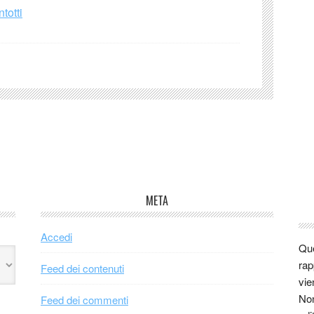
totti
META
Accedi
Que
rap
Feed dei contenuti
vie
Non
Feed dei commenti