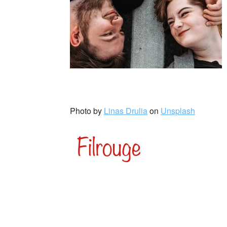
_
Photo by
Linas Drulia
on
Unsplash
Michele Mari (Milano, 1955) è uno scrittore e
Figlio del designer Enzo Mari e della disegna
all’Università Statale di Milano. Dal 1992 r