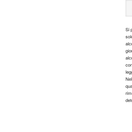
come regalo di Natale per suo padre, che nel 1995 ne ha
ommercio.
e “nera” e mostruosa, nascono i suoi primi libri, che
o, in chiave ora gotica (
Di bestia in bestia
) ora barocca
Si 
fo leopardiano
Io venìa pien d’angoscia a rimirarti
.
sol
sie d’amore a Ladyhawke
) e grafica, affidata perlopiù a
alc
i
,
Il Visconte dimezzato
). Rilevante infine l’attività
gio
tto alla letteratura italiana del XVIII e XIX secolo
e alla
alc
glia
). Ha curato diverse edizioni di classici antichi e
con
leg
Nel
qua
rim
det
ctm cctm