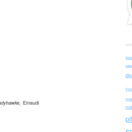
tri eran sessioni
Ald
cap
do
Fri
me
Ladyhawke,
Einaudi
no
pi
sc