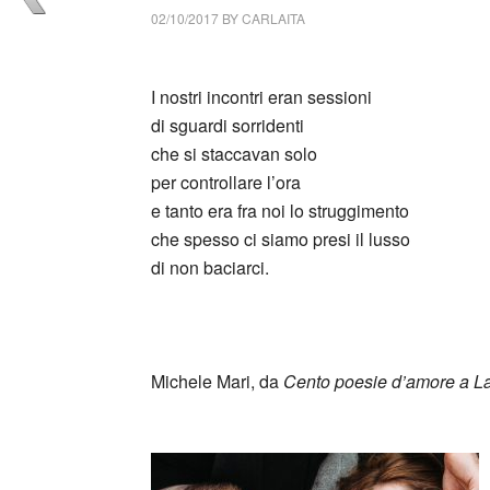
02/10/2017
BY
CARLAITA
collettivo culturale tuttomondo I nostri incon
I nostri incontri eran sessioni
di sguardi sorridenti
che si staccavan solo
per controllare l’ora
e tanto era fra noi lo struggimento
che spesso ci siamo presi il lusso
di non baciarci.
Michele Mari, da
Cento poesie d’amore a 
_