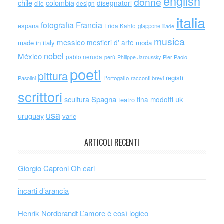
english
donne
chile
colombia
disegnatori
cile
design
italia
Francia
fotografia
espana
Frida Kahlo
giappone
iliade
musica
messico
mestieri d' arte
made in italy
moda
nobel
México
pablo neruda
perù
Philippe Jaroussky
Pier Paolo
poeti
pittura
registi
Portogallo
racconti brevi
Pasolini
scrittori
scultura
Spagna
uk
tina modotti
teatro
usa
uruguay
varie
ARTICOLI RECENTI
Giorgio Caproni Oh cari
incarti d’arancia
Henrik Nordbrandt L’amore è così logico