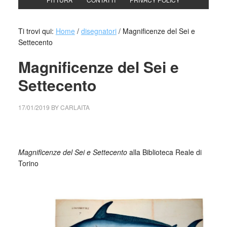
Ti trovi qui:
Home
/
disegnatori
/
Magnificenze del Sei e
Settecento
Magnificenze del Sei e
Settecento
17/01/2019
BY
CARLAITA
centro cultural tina modotti caracas Magnificenze del Sei e
Settecento
Magnificenze del Sei e Settecento
alla Biblioteca Reale di
Torino
_