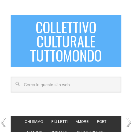
COLLETTIVO
CULTURALE
TUTTOMONDO
CHI SIAMO
PIÙ LETTI
AMORE
POETI
PITTURA
CONTATTI
PRIVACY POLICY