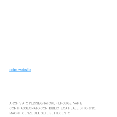
straordinario momento del collezionismo sabaudo: quando,
tra la fine del Cinquecento e l’inizio del Seicento, con il
duca Carlo Emanuele I si forma il primo ricchissimo nucleo
delle raccolte di pittura, scultura e oggetti preziosi che da
subito godettero di grande fama internazionale. In mostra
sono esposte 250 opere alle quali si aggiungono 80 album
di acquerelli e numerosi prestiti internazionali: per la prima
volta la magnifica collezione di Carlo Emanuele I viene
riunita in un’unica esposizione, come forse non accadeva
dai tempi del duca.
cctm.website
cctm arte amore bellezza cultura italia latino america a noi
piace leggere
ARCHIVIATO IN:
DISEGNATORI
,
FILROUGE
,
VARIE
CONTRASSEGNATO CON:
BIBLIOTECA REALE DI TORINO
,
MAGNIFICENZE DEL SEI E SETTECENTO