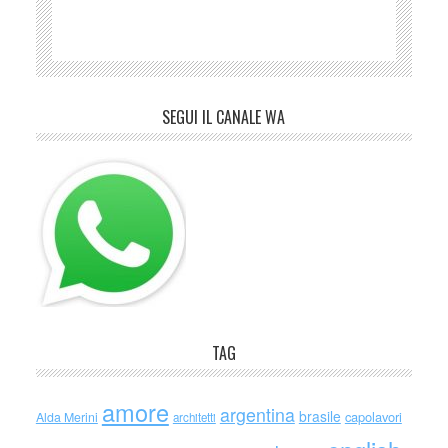
SEGUI IL CANALE WA
TAG
amore
argentina
brasile
capolavori
Alda Merini
architetti