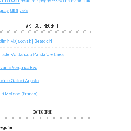
scultura
Spagna
uk
tina modotti
teatro
usa
uguay
varie
ARTICOLI RECENTI
dimir Majakovskij Beato chi
Iliade -A. Baricco Pandaro e Enea
vanni Verga da Eva
riele Galloni Agosto
ri Matisse (France)
CATEGORIE
egorie