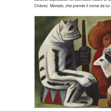
Chávez
_
Morado, che prende il nome da lui s
_