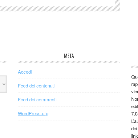
META
Accedi
Que
rap
Feed dei contenuti
vie
Non
Feed dei commenti
edi
WordPress.org
7.0
L’a
dei
link