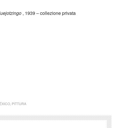
uejotzingo
, 1939 – collezione privata
ÉXICO
,
PITTURA