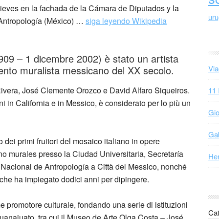
elieves en la fachada de la Cámara de Diputados y la
ur
Antropología (México) …
siga leyendo Wikipedia
9 – 1 dicembre 2002) è stato un artista
nto muralista messicano del XX secolo.
Vla
ivera, José Clemente Orozco e David Alfaro Siqueiros.
11 
in California e in Messico, è considerato per lo più un
Gio
Gab
 dei primi fruitori del mosaico italiano in opere
ono murales presso la Ciudad Universitaria, Secretaría
Hen
acional de Antropología a Città del Messico, nonché
 che ha impiegato dodici anni per dipingere.
e promotore culturale, fondando una serie di istituzioni
Cat
 Guanajuato, tra cui il Museo de Arte Olga Costa – José