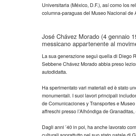
Universitaria (México, D.F.), así como los r
columna-paraguas del Museo Nacional de 
_
José Chávez Morado (4 gennaio 190
messicano appartenente al movime
La sua generazione seguì quella di Diego R
Sebbene Chávez Morado abbia preso lezioni 
autodidatta.
Ha sperimentato vari materiali ed è stato uno
monumentali. I suoi lavori principali includ
de Comunicaciones y Transportes e Museo N
affreschi presso l’Alhóndiga de Granaditas,
Dagli anni ’40 in poi, ha anche lavorato com
culturali soprattutto nel suo stato natale di