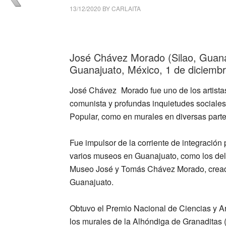
13/12/2020
BY
CARLAITA
centro cultural tina modotti José Chávez M
José Chávez Morado (Silao, Guanaj
Guanajuato, México, 1 de diciembre
José Chávez
_
Morado fue uno de los artista
comunista y profundas inquietudes sociales,
Popular, como en murales en diversas parte
Fue impulsor de la corriente de integración
varios museos en Guanajuato, como los de
Museo José y Tomás Chávez Morado, creado 
Guanajuato.
Obtuvo el Premio Nacional de Ciencias y Ar
los murales de la Alhóndiga de Granaditas 