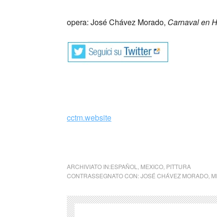
_
opera: José Chávez Morado,
Carnaval en H
cctm.website
ARCHIVIATO IN:
ESPAÑOL
,
MEXICO
,
PITTURA
CONTRASSEGNATO CON:
JOSÉ CHÁVEZ MORADO
,
M