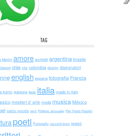
TAG
amore
argentina
brasile
a Merini
architetti
chile
colombia
disegnatori
olavori
cile
design
english
nne
Francia
fotografia
espana
italia
made in italy
da Kahlo
giappone
iliade
musica
ssico
México
mestieri d' arte
moda
bel
pablo neruda
perù
Philippe Jaroussky
Pier Paolo Pasolini
poeti
ttura
registi
Portogallo
racconti brevi
rittori