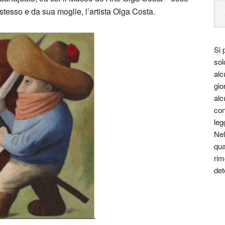
tesso e da sua moglie, l’artista Olga Costa.
Si 
sol
alc
gio
alc
con
leg
Nel
qua
rim
det