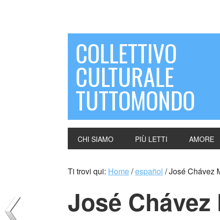
COLLETTIVO
CULTURALE
TUTTOMONDO
CHI SIAMO
PIÙ LETTI
AMORE
Ti trovi qui:
Home
/
español
/
José Chávez M
José Chávez 