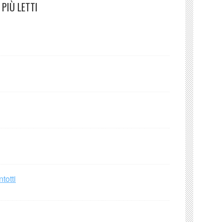
PIÙ LETTI
totti