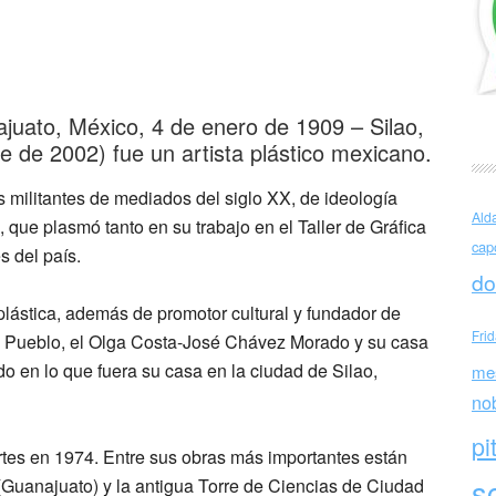
orado
uato, México, 4 de enero de 1909 – Silao,
 de 2002) fue un artista plástico mexicano.
s militantes de mediados del siglo XX, de ideología
Ald
 que plasmó tanto en su trabajo en el Taller de Gráfica
cap
s del país.
do
 plástica, además de promotor cultural y fundador de
Fri
l Pueblo, el Olga Costa-José Chávez Morado y su casa
en lo que fuera su casa en la ciudad de Silao,
me
no
pi
tes en 1974. Entre sus obras más importantes están
sc
(Guanajuato) y la antigua Torre de Ciencias de Ciudad