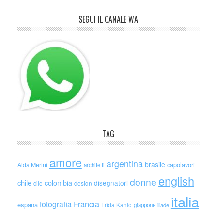
SEGUI IL CANALE WA
TAG
amore
argentina
brasile
capolavori
Alda Merini
architetti
english
donne
chile
colombia
disegnatori
cile
design
italia
Francia
fotografia
espana
Frida Kahlo
giappone
iliade