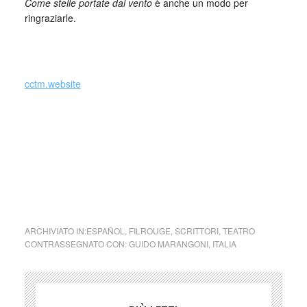
Come stelle portate dal vento
è anche un modo per
ringraziarle.
cctm.website
Guido Marangoni è nato e vive a
Padova. Ingegnere informatico, nel
2015 è stato speaker ufficiale al
TEDx con il suo talk La potenza
della fragilità
ARCHIVIATO IN:
ESPAÑOL
,
FILROUGE
,
SCRITTORI
,
TEATRO
CONTRASSEGNATO CON:
GUIDO MARANGONI
,
ITALIA