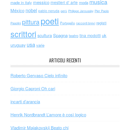
musica
messico
mestieri d' arte
made in italy
moda
nobel
México
pablo neruda
perù
Philippe Jaroussky
Pier Paolo
poeti
pittura
registi
Portogallo
racconti brevi
Pasolini
scrittori
scultura
Spagna
uk
tina modotti
teatro
usa
uruguay
varie
ARTICOLI RECENTI
Roberto Gervaso Cielo infinito
Giorgio Caproni Oh cari
incarti d’arancia
Henrik Nordbrandt L’amore è così logico
Vladimir Majakovskij Beato chi