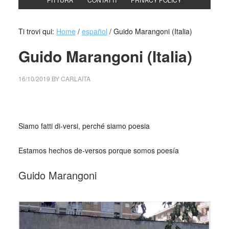
Ti trovi qui:
Home
/
español
/
Guido Marangoni (Italia)
Guido Marangoni (Italia)
16/10/2019
BY
CARLAITA
collettivo culturale tuttomondo Guido Marangoni
Siamo fatti di‑versi, perché siamo poesia
Estamos hechos de-versos porque somos poesía
Guido Marangoni
_