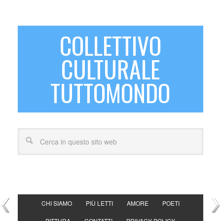
COLLETTIVO
CULTURALE
TUTTOMONDO
CHI SIAMO
PIÙ LETTI
AMORE
POETI
PITTURA
CONTATTI
PRIVACY POLICY