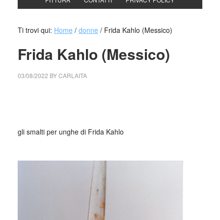
Ti trovi qui:
Home
/
donne
/
Frida Kahlo (Messico)
Frida Kahlo (Messico)
03/08/2022
BY
CARLAITA
collettivo culturale tuttomondo lo smalto preferito di Frida
Kahlo,
Orchids to you
, Revlon
gli smalti per unghe di Frida Kahlo
_