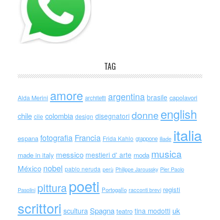
TAG
amore
argentina
brasile
capolavori
Alda Merini
architetti
english
donne
chile
colombia
disegnatori
cile
design
italia
Francia
fotografia
espana
Frida Kahlo
giappone
iliade
musica
messico
mestieri d' arte
made in italy
moda
nobel
México
pablo neruda
perù
Philippe Jaroussky
Pier Paolo
poeti
pittura
registi
Portogallo
racconti brevi
Pasolini
scrittori
scultura
Spagna
uk
tina modotti
teatro