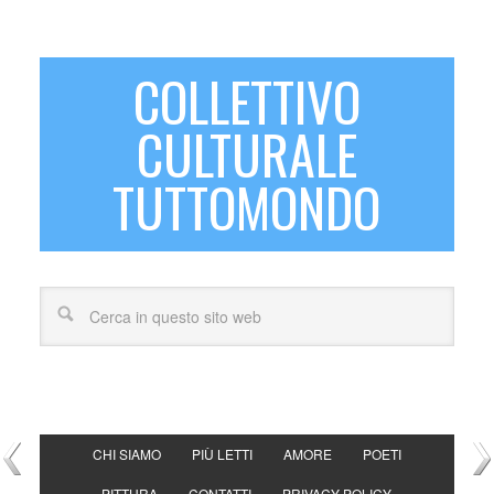
COLLETTIVO
CULTURALE
TUTTOMONDO
CHI SIAMO
PIÙ LETTI
AMORE
POETI
PITTURA
CONTATTI
PRIVACY POLICY