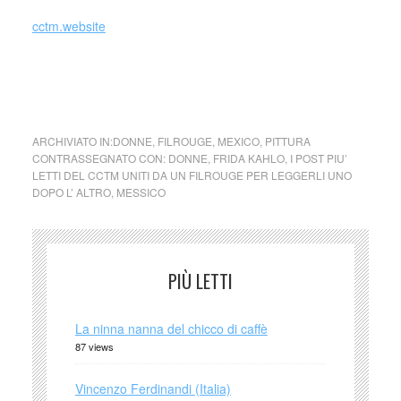
cctm.website
frida kahlo cctm donne amore arte cultura bellezza italia
latino america poesia leggere
ARCHIVIATO IN:
DONNE
,
FILROUGE
,
MEXICO
,
PITTURA
CONTRASSEGNATO CON:
DONNE
,
FRIDA KAHLO
,
I POST PIU’
LETTI DEL CCTM UNITI DA UN FILROUGE PER LEGGERLI UNO
DOPO L’ ALTRO
,
MESSICO
PIÙ LETTI
La ninna nanna del chicco di caffè
87 views
Vincenzo Ferdinandi (Italia)