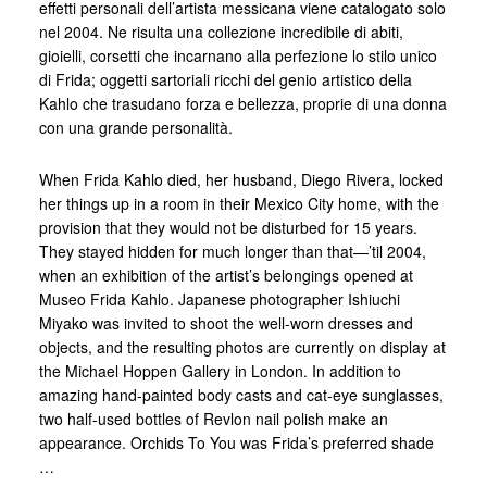
effetti personali dell’artista messicana viene catalogato solo
nel 2004. Ne risulta una collezione incredibile di abiti,
gioielli, corsetti che incarnano alla perfezione lo stilo unico
di Frida; oggetti sartoriali ricchi del genio artistico della
Kahlo che trasudano forza e bellezza, proprie di una donna
con una grande personalità.
When Frida Kahlo died, her husband, Diego Rivera, locked
her things up in a room in their Mexico City home, with the
provision that they would not be disturbed for 15 years.
They stayed hidden for much longer than that—’til 2004,
when an exhibition of the artist’s belongings opened at
Museo Frida Kahlo. Japanese photographer Ishiuchi
Miyako was invited to shoot the well-worn dresses and
objects, and the resulting photos are currently on display at
the Michael Hoppen Gallery in London. In addition to
amazing hand-painted body casts and cat-eye sunglasses,
two half-used bottles of Revlon nail polish make an
appearance. Orchids To You was Frida’s preferred shade
…