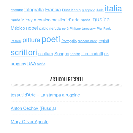
italia
Francia
fotografia
espana
Frida Kahlo
giappone
iliade
musica
messico
mestieri d' arte
made in italy
moda
nobel
México
pablo neruda
perù
Philippe Jaroussky
Pier Paolo
poeti
pittura
registi
Portogallo
racconti brevi
Pasolini
scrittori
scultura
Spagna
uk
tina modotti
teatro
usa
uruguay
varie
ARTICOLI RECENTI
tessuti d’Arte – La stampa a ruggine
Anton Čechov (Russia)
Mary Oliver Agosto