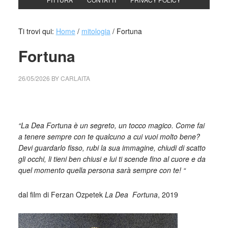
Ti trovi qui:
Home
/
mitologia
/
Fortuna
Fortuna
26/05/2026
BY
CARLAITA
cctm collettivo culturale tuttomondo Fortuna
“La Dea Fortuna è un segreto, un tocco magico. Come fai
a tenere sempre con te qualcuno a cui vuoi molto bene?
Devi guardarlo fisso, rubi la sua immagine, chiudi di scatto
gli occhi, li tieni ben chiusi e lui ti scende fino al cuore e da
quel momento quella persona sarà sempre con te! “
dal film di Ferzan Ozpetek
La Dea
_
Fortuna
, 2019