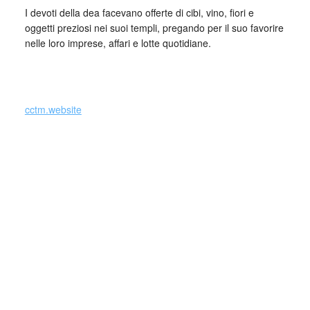
I devoti della dea facevano offerte di cibi, vino, fiori e
oggetti preziosi nei suoi templi, pregando per il suo favorire
nelle loro imprese, affari e lotte quotidiane.
_
cctm.website
Si precisa che la diffusione di testi o immagini è solo a
carattere divulgativo della cultura e senza alcuno scopo di
lucro, nè rappresenta una testata giornalistica in quanto
viene aggiornata senza alcuna periodicità specifica. Non
può pertanto considerarsi un prodotto editoriale ai sensi
della legge n. 62 del 7.03.2001.
Nel caso si dovesse involontariamente ledere un qualsiasi
copyright d’autore, il contenuto verrà rimosso
immediatamente su segnalazione del detentore dell’avente
diritto