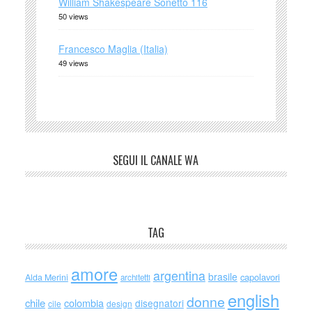
William Shakespeare Sonetto 116
50 views
Francesco Maglia (Italia)
49 views
SEGUI IL CANALE WA
TAG
amore
argentina
brasile
capolavori
Alda Merini
architetti
english
donne
chile
colombia
disegnatori
cile
design