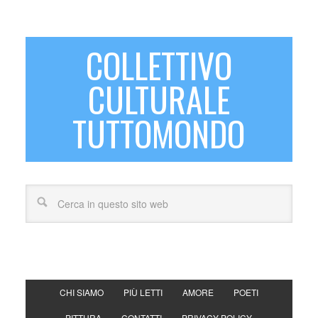
COLLETTIVO
CULTURALE
TUTTOMONDO
CHI SIAMO
PIÙ LETTI
AMORE
POETI
PITTURA
CONTATTI
PRIVACY POLICY