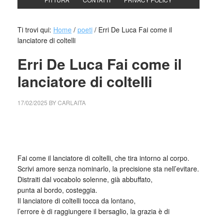
Ti trovi qui:
Home
/
poeti
/
Erri De Luca Fai come il
lanciatore di coltelli
Erri De Luca Fai come il
lanciatore di coltelli
17/02/2025
BY
CARLAITA
cctm collettivo culturale tuttomodo Erri De Luca Fai come il
lanciatore di coltelli
Fai come il lanciatore di coltelli, che tira intorno al corpo.
Scrivi amore senza nominarlo, la precisione sta nell’evitare.
Distraiti dal vocabolo solenne, già abbuffato,
punta al bordo, costeggia.
Il lanciatore di coltelli tocca da lontano,
l’errore è di raggiungere il bersaglio, la grazia è di