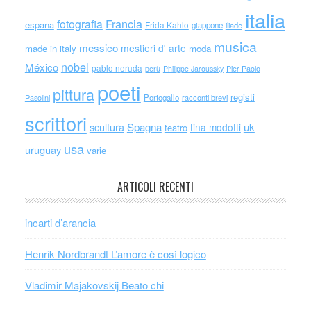
italia
Francia
fotografia
espana
Frida Kahlo
giappone
iliade
musica
messico
mestieri d' arte
made in italy
moda
nobel
México
pablo neruda
perù
Philippe Jaroussky
Pier Paolo
poeti
pittura
registi
Portogallo
racconti brevi
Pasolini
scrittori
scultura
Spagna
uk
tina modotti
teatro
usa
uruguay
varie
ARTICOLI RECENTI
incarti d’arancia
Henrik Nordbrandt L’amore è così logico
Vladimir Majakovskij Beato chi