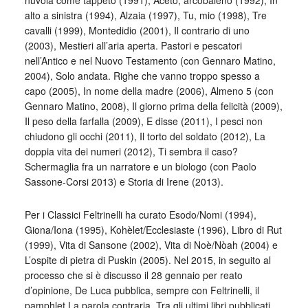
nuvola come tappeto (1991), Aceto, arcobaleno (1992), In
alto a sinistra (1994), Alzaia (1997), Tu, mio (1998), Tre
cavalli (1999), Montedidio (2001), Il contrario di uno
(2003), Mestieri all’aria aperta. Pastori e pescatori
nell’Antico e nel Nuovo Testamento (con Gennaro Matino,
2004), Solo andata. Righe che vanno troppo spesso a
capo (2005), In nome della madre (2006), Almeno 5 (con
Gennaro Matino, 2008), Il giorno prima della felicità (2009),
Il peso della farfalla (2009), E disse (2011), I pesci non
chiudono gli occhi (2011), Il torto del soldato (2012), La
doppia vita dei numeri (2012), Ti sembra il caso?
Schermaglia fra un narratore e un biologo (con Paolo
Sassone-Corsi 2013) e Storia di Irene (2013).
Per i Classici Feltrinelli ha curato Esodo/Nomi (1994),
Giona/Iona (1995), Kohèlet/Ecclesiaste (1996), Libro di Rut
(1999), Vita di Sansone (2002), Vita di Noè/Nòah (2004) e
L’ospite di pietra di Puskin (2005). Nel 2015, in seguito al
processo che si è discusso il 28 gennaio per reato
d’opinione, De Luca pubblica, sempre con Feltrinelli, il
pamphlet La parola contraria. Tra gli ultimi libri pubblicati