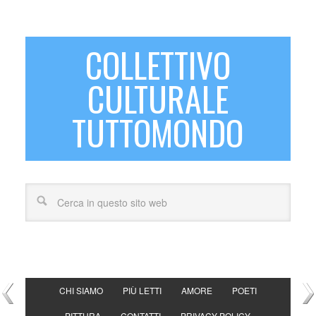
COLLETTIVO
CULTURALE
TUTTOMONDO
CHI SIAMO
PIÙ LETTI
AMORE
POETI
PITTURA
CONTATTI
PRIVACY POLICY