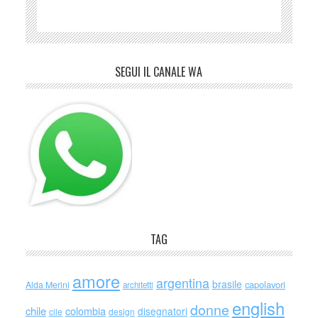
SEGUI IL CANALE WA
TAG
amore
argentina
brasile
capolavori
Alda Merini
architetti
english
donne
chile
colombia
disegnatori
cile
design