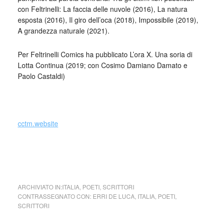
con Feltrinelli: La faccia delle nuvole (2016), La natura
esposta (2016), Il giro dell’oca (2018), Impossibile (2019),
A grandezza naturale (2021).
Per Feltrinelli Comics ha pubblicato L’ora X. Una soria di
Lotta Continua (2019; con Cosimo Damiano Damato e
Paolo Castaldi)
_
cctm.website
cctm collettivo culturale tuttomodo Erri De Luca Fai come il
lanciatore di coltelli
ARCHIVIATO IN:
ITALIA
,
POETI
,
SCRITTORI
CONTRASSEGNATO CON:
ERRI DE LUCA
,
ITALIA
,
POETI
,
SCRITTORI