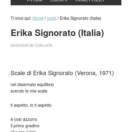
Ti trovi qui:
Home
/
poeti
/
Erika Signorato (Italia)
Erika Signorato (Italia)
26/09/2025
BY
CARLAITA
cctm collettivo culturale tuttomondo Erika Signorato (Italia)
Scale di Erika Signorato (Verona, 1971)
nel disarmato equilibrio
scendo le mie scale
ti aspetto, io ti aspetto
è così azzurro
il primo gradino