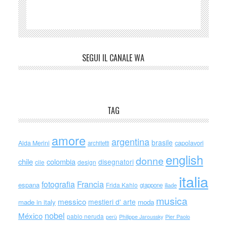
SEGUI IL CANALE WA
TAG
amore
argentina
brasile
capolavori
Alda Merini
architetti
english
donne
chile
colombia
disegnatori
cile
design
italia
Francia
fotografia
espana
Frida Kahlo
giappone
iliade
musica
messico
mestieri d' arte
made in italy
moda
nobel
México
pablo neruda
perù
Philippe Jaroussky
Pier Paolo