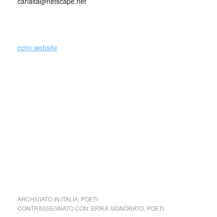
carlaita@netscape.net
_
cctm.website
Si precisa che la diffusione di testi o immagini è solo a
carattere divulgativo della cultura e senza alcuno scopo di
lucro, nè rappresenta una testata giornalistica in quanto
viene aggiornata senza alcuna periodicità specifica. Non
può pertanto considerarsi un prodotto editoriale ai sensi
della legge n. 62 del 7.03.2001.
cctm la memoria del sale
ARCHIVIATO IN:
ITALIA
,
POETI
CONTRASSEGNATO CON:
ERIKA SIGNORATO
,
POETI