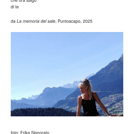
che ora salgo
di te
da
La memoria del sale
, Puntoacapo, 2025
foto: Erika Signorato