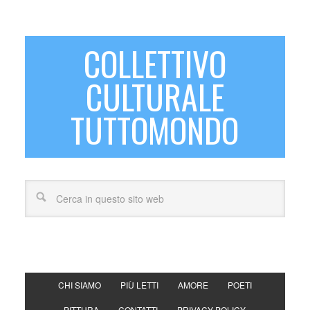
COLLETTIVO
CULTURALE
TUTTOMONDO
CHI SIAMO
PIÙ LETTI
AMORE
POETI
PITTURA
CONTATTI
PRIVACY POLICY