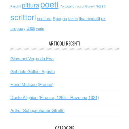
poeti
pittura
registi
Portogallo
racconti brevi
Pasolini
scrittori
scultura
Spagna
uk
tina modotti
teatro
usa
uruguay
varie
ARTICOLI RECENTI
Giovanni Verga da Eva
Gabriele Galloni Agosto
Henri Matisse (France)
Dante Alighieri (Firenze, 1265 – Ravenna,1321)
Arthur Schopenhauer Gli altri
CATEGORIE