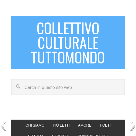
COLLETTIVO
CULTURALE
TUTTOMONDO
CHI SIAMO
PIÙ LETTI
AMORE
POETI
PITTURA
CONTATTI
PRIVACY POLICY