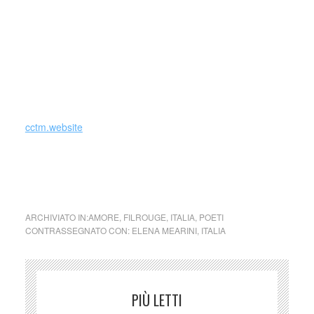
Luca Doninelli. Nel 2013 pubblica la silloge “Dilemma di
una bottiglia” per Edizioni Forme Libere.
Nel 2015 pubblica il romanzo A testa in giù (Morellini
editore) e firma due raccolte di poesie: Dilemma di una
bottiglia (Forme Libere editore) e Per silenzio e voce
(Marco Saya editore). Nel 2016 esce Bianca da morire
(Cairo Editore).
cctm.website
precipizi cctm amore arte bellezza cultura poesia italia
latino america a noi piace leggere
ARCHIVIATO IN:
AMORE
,
FILROUGE
,
ITALIA
,
POETI
CONTRASSEGNATO CON:
ELENA MEARINI
,
ITALIA
PIÙ LETTI