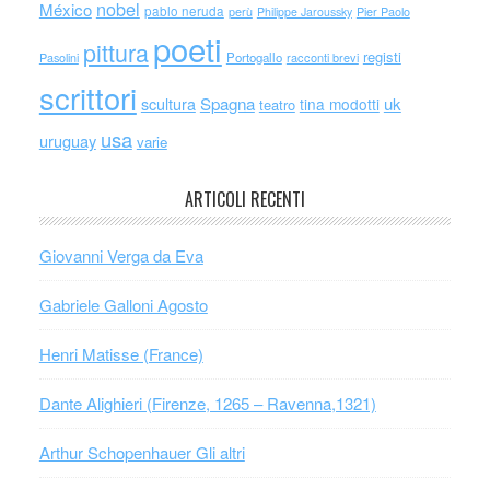
nobel
México
pablo neruda
perù
Philippe Jaroussky
Pier Paolo
poeti
pittura
registi
Portogallo
racconti brevi
Pasolini
scrittori
scultura
Spagna
uk
tina modotti
teatro
usa
uruguay
varie
ARTICOLI RECENTI
Giovanni Verga da Eva
Gabriele Galloni Agosto
Henri Matisse (France)
Dante Alighieri (Firenze, 1265 – Ravenna,1321)
Arthur Schopenhauer Gli altri