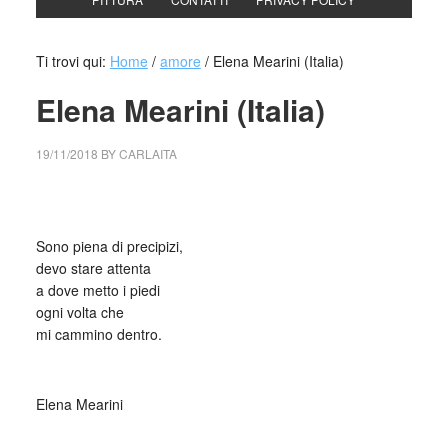
Ti trovi qui:
Home
/
amore
/
Elena Mearini (Italia)
Elena Mearini (Italia)
19/11/2018
BY
CARLAITA
centro cultural tina modotti Elena Mearini
Sono piena di precipizi,
devo stare attenta
a dove metto i piedi
ogni volta che
mi cammino dentro.
_
Elena Mearini