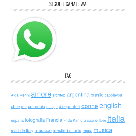
SEGUI IL CANALE WA
TAG
amore
argentina
brasile
capolavori
Alda Merini
architetti
english
donne
chile
colombia
disegnatori
cile
design
italia
Francia
fotografia
espana
Frida Kahlo
giappone
iliade
musica
messico
mestieri d' arte
made in italy
moda