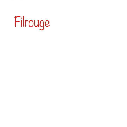
Elena Mearini è nata nel 1978 e vive a Milano.
Lavora per diversi anni per una compagnia che si occupa
di teatro ragazzi. Conosce poi la realtà del disagio
occupandosi di laboratori in carceri e comunità. Nel 2009
esce il suo primo romanzo “360 gradi di rabbia”, edito da
Excelsior 1881, nel 2011 pubblica per Perdisa pop il
romanzo “Undicesimo comandamento”. Dal 2010 collabora
con il settimanale “Vita no profit”, raccontando in chiave
letteraria fatti di cronaca. Collabora con la rivista letteraria
“Atti impuri” e con la casa editrice NoReplay. Cura la
raccolta di racconti “Latte, chiodo e arcobaleno” per
NoReplay Editore, firmando un racconto. Partecipa come
autrice alla raccolta di racconti “Vacanze milane”, a cura di