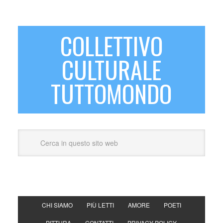
COLLETTIVO
CULTURALE
TUTTOMONDO
CHI SIAMO
PIÙ LETTI
AMORE
POETI
PITTURA
CONTATTI
PRIVACY POLICY