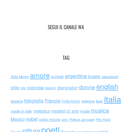
SEGUI IL CANALE WA
TAG
amore
argentina
brasile
capolavori
Alda Merini
architetti
english
donne
chile
colombia
disegnatori
cile
design
italia
Francia
fotografia
espana
Frida Kahlo
giappone
iliade
musica
messico
mestieri d' arte
made in italy
moda
nobel
México
pablo neruda
perù
Philippe Jaroussky
Pier Paolo
poeti
pittura
registi
Portogallo
racconti brevi
Pasolini