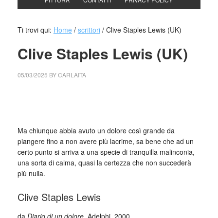
Ti trovi qui:
Home
/
scrittori
/
Clive Staples Lewis (UK)
Clive Staples Lewis (UK)
05/03/2025
BY
CARLAITA
cctm collettivo culturale tuttomondo Clive Staples Lewis
(UK)
Ma chiunque abbia avuto un dolore così grande da
piangere fino a non avere più lacrime, sa bene che ad un
certo punto si arriva a una specie di tranquilla malinconia,
una sorta di calma, quasi la certezza che non succederà
più nulla.
Clive Staples Lewis
da
Diario di un dolore
, Adelphi, 2000