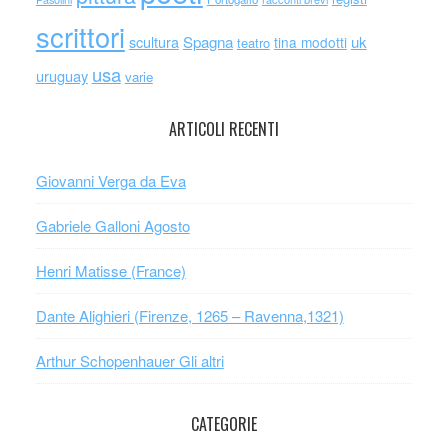
scrittori
scultura
Spagna
uk
tina modotti
teatro
usa
uruguay
varie
ARTICOLI RECENTI
Giovanni Verga da Eva
Gabriele Galloni Agosto
Henri Matisse (France)
Dante Alighieri (Firenze, 1265 – Ravenna,1321)
Arthur Schopenhauer Gli altri
CATEGORIE