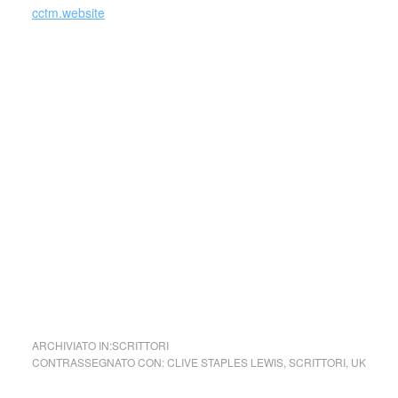
cctm.website
Si precisa che la diffusione di testi o immagini è solo a
carattere divulgativo della cultura e senza alcuno scopo di
lucro, nè rappresenta una testata giornalistica in quanto
viene aggiornata senza alcuna periodicità specifica. Non
può pertanto considerarsi un prodotto editoriale ai sensi
della legge n. 62 del 7.03.2001.
Nel caso si dovesse involontariamente ledere un qualsiasi
copyright d’autore, il contenuto verrà rimosso
immediatamente su segnalazione del detentore dell’avente
diritto.
cctm collettivo culturale tuttomondo Clive Staples Lewis
(UK)
ARCHIVIATO IN:
SCRITTORI
CONTRASSEGNATO CON:
CLIVE STAPLES LEWIS
,
SCRITTORI
,
UK