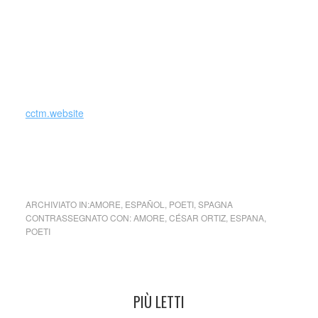
En el mundo literario se le conoce como César Poetry Ortiz
Albaladejo, incluso muchos de sus trabajos son firmados
con el nombre de César Poetry, incluso bajo este nombre
aparecen las reseñas sobre sus obras en medios de
comunicación social. (fonte Wikipedia)
cctm.website
A volte tutto si rompe … A veces todo se rompe … César
Ortiz
ARCHIVIATO IN:
AMORE
,
ESPAÑOL
,
POETI
,
SPAGNA
CONTRASSEGNATO CON:
AMORE
,
CÉSAR ORTIZ
,
ESPANA
,
POETI
PIÙ LETTI