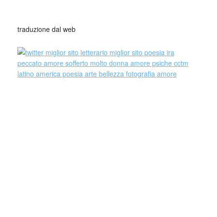
_
traduzione dal web
César OrtizAlbaladejo (Murcia, 1987),
conocido también como César Poetry Ortiz
Albaladejo o César Poetry,​ es un escritor,
especialista en pedagogía, maestro de
primaria y coach español, quien ha publicado
algunas obras literarias tanto en España como
en Latinoamérica.
César Ortiz es natural de la ciudad española de Murcia,
desde muy joven se interesó por el conocimiento y las
letras desde su adolescencia se ha interesado por la
literatura, lo que lo llevó a convertirse en un novel escritor,