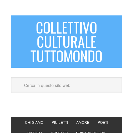
COLLETTIVO
CULTURALE
TUTTOMONDO
CHI SIAMO
PIÙ LETTI
AMORE
POETI
PITTURA
CONTATTI
PRIVACY POLICY