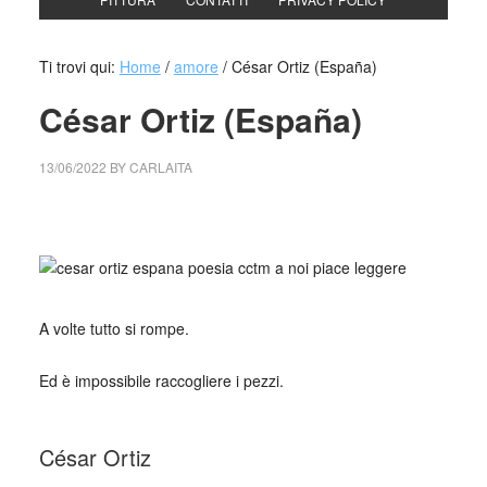
Ti trovi qui:
Home
/
amore
/
César Ortiz (España)
César Ortiz (España)
13/06/2022
BY
CARLAITA
collettivo culturale tuttomondo César Ortiz (España)
_
A volte tutto si rompe.
Ed è impossibile raccogliere i pezzi.
_
César Ortiz