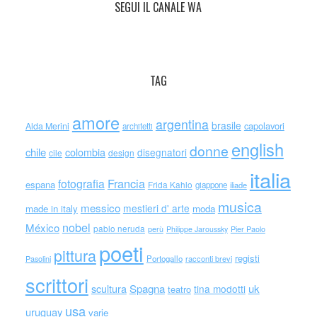
SEGUI IL CANALE WA
TAG
amore
argentina
brasile
capolavori
Alda Merini
architetti
english
donne
chile
colombia
disegnatori
cile
design
italia
Francia
fotografia
espana
Frida Kahlo
giappone
iliade
musica
messico
mestieri d' arte
made in italy
moda
nobel
México
pablo neruda
perù
Philippe Jaroussky
Pier Paolo
poeti
pittura
registi
Portogallo
racconti brevi
Pasolini
scrittori
scultura
Spagna
uk
tina modotti
teatro
usa
uruguay
varie