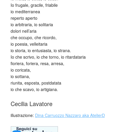
Io frugale, gracile, friabile
io mediterranea
reperto aperto
io arbitraria, io solitaria
dolori nell’aria
che occupo, che ricordo,
io poesia, velleitaria
io storia, io entusiasta, io strana.
Io che scrivo, io che torno, io ritardataria
fioriera, foriera, resa, arresa,
io coricata,
io sottana,
riunita, esposta, postdatata
io che scavo, io artigiana.
Cecilia Lavatore
illustrazione:
Dina Carruozzo Nazzaro aka AtelierD