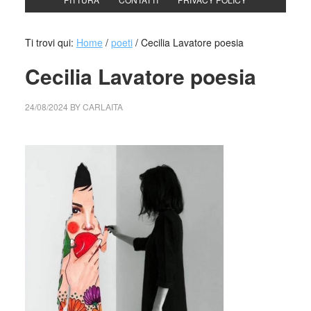
Ti trovi qui:
Home
/
poeti
/
Cecilia Lavatore poesia
Cecilia Lavatore poesia
24/08/2024
BY
CARLAITA
cctm collettivo culturale tuttomondo Cecilia Lavatore poesia