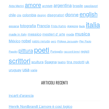
amore
argentina
brasile
capolavori
Alda Merini
architetti
english
donne
chile
colombia
disegnatori
cile
design
italia
Francia
fotografia
espana
Frida Kahlo
giappone
iliade
musica
messico
mestieri d' arte
made in italy
moda
nobel
México
pablo neruda
perù
Philippe Jaroussky
Pier Paolo
poeti
pittura
registi
Portogallo
racconti brevi
Pasolini
scrittori
scultura
Spagna
uk
tina modotti
teatro
usa
uruguay
varie
ARTICOLI RECENTI
incarti d’arancia
Henrik Nordbrandt L’amore è così logico