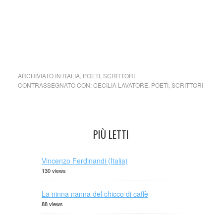
viene aggiornata senza alcuna periodicità specifica. Non
può pertanto considerarsi un prodotto editoriale ai sensi
della legge n. 62 del 7.03.2001.
cctm collettivo culturale tuttomondo Cecilia Lavatore poesia
ARCHIVIATO IN:
ITALIA
,
POETI
,
SCRITTORI
CONTRASSEGNATO CON:
CECILIA LAVATORE
,
POETI
,
SCRITTORI
PIÙ LETTI
Vincenzo Ferdinandi (Italia)
130 views
La ninna nanna del chicco di caffè
88 views