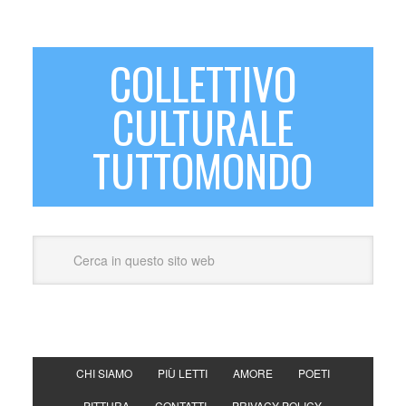
COLLETTIVO
CULTURALE
TUTTOMONDO
CHI SIAMO
PIÙ LETTI
AMORE
POETI
PITTURA
CONTATTI
PRIVACY POLICY