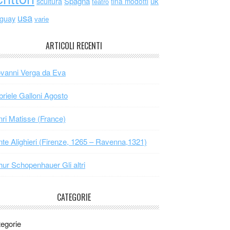
scultura
Spagna
uk
tina modotti
teatro
usa
uguay
varie
ARTICOLI RECENTI
vanni Verga da Eva
riele Galloni Agosto
ri Matisse (France)
te Alighieri (Firenze, 1265 – Ravenna,1321)
hur Schopenhauer Gli altri
CATEGORIE
egorie