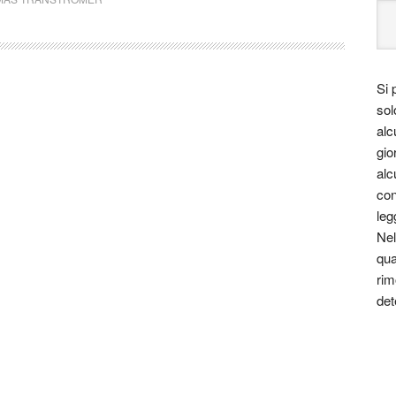
Si 
sol
alc
gio
alc
con
leg
Nel
qua
rim
det