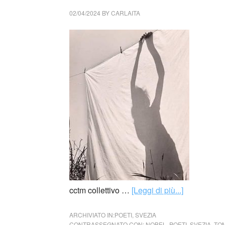
02/04/2024
BY
CARLAITA
cctm collettivo …
[Leggi di più...]
ARCHIVIATO IN:
POETI
,
SVEZIA
CONTRASSEGNATO CON:
NOBEL
,
POETI
,
SVEZIA
,
TO