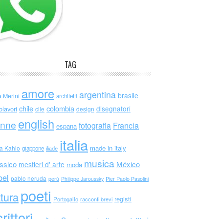
TAG
amore
argentina
brasile
a Merini
architetti
chile
colombia
disegnatori
olavori
cile
design
english
nne
Francia
fotografia
espana
italia
made in italy
da Kahlo
giappone
iliade
musica
ssico
México
mestieri d' arte
moda
bel
pablo neruda
perù
Philippe Jaroussky
Pier Paolo Pasolini
poeti
ttura
registi
Portogallo
racconti brevi
rittori