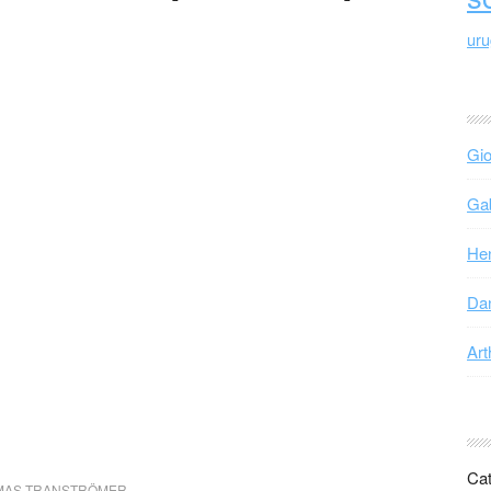
ur
Gio
Gab
Hen
Dan
Art
Cat
MAS TRANSTRÖMER