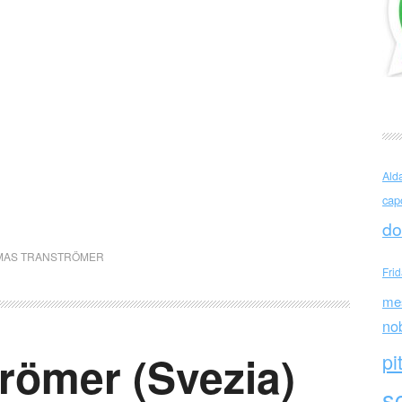
Ald
cap
do
MAS TRANSTRÖMER
Fri
me
no
römer (Svezia)
pi
sc