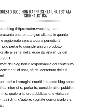
QUESTO BLOG NON RAPPRESENTA UNA TESTATA
GIORNALISTICA
sto blog (https://cctm.website/) non
presenta una testata giornalistica in quanto
ne aggiornato senza alcuna periodicità.
 può pertanto considerarsi un prodotto
toriale ai sensi della legge italiana n° 62 del
3.2001.
utore del blog non è responsabile del contenuto
 commenti ai post, nè del contenuto dei siti
ati.
uni testi o immagini inseriti in questo blog sono
tti da internet e, pertanto, considerati di pubblico
inio; qualora la loro pubblicazione violasse
ntuali diritti d’autore, vogliate comunicarlo via
il.