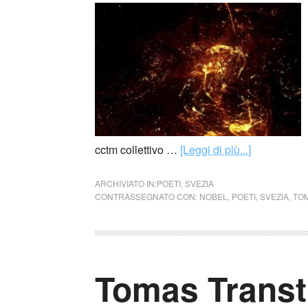
cctm collettivo …
[Leggi di più...]
ARCHIVIATO IN:
POETI
,
SVEZIA
CONTRASSEGNATO CON:
NOBEL
,
POETI
,
SVEZIA
,
TO
Tomas Transt