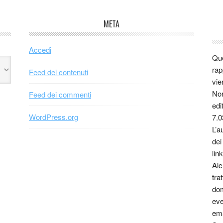
META
Accedi
Que
rap
Feed dei contenuti
vie
Non
Feed dei commenti
edi
WordPress.org
7.0
L’a
dei
link
Alc
tra
dom
eve
ema