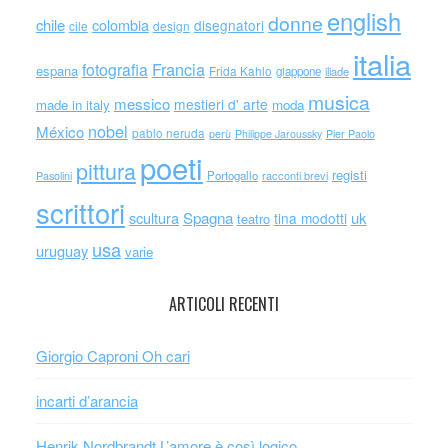
english
donne
chile
colombia
disegnatori
cile
design
italia
Francia
fotografia
espana
Frida Kahlo
giappone
iliade
musica
messico
mestieri d' arte
made in italy
moda
nobel
México
pablo neruda
perù
Philippe Jaroussky
Pier Paolo
poeti
pittura
registi
Portogallo
racconti brevi
Pasolini
scrittori
scultura
Spagna
uk
tina modotti
teatro
usa
uruguay
varie
ARTICOLI RECENTI
Giorgio Caproni Oh cari
incarti d’arancia
Henrik Nordbrandt L’amore è così logico