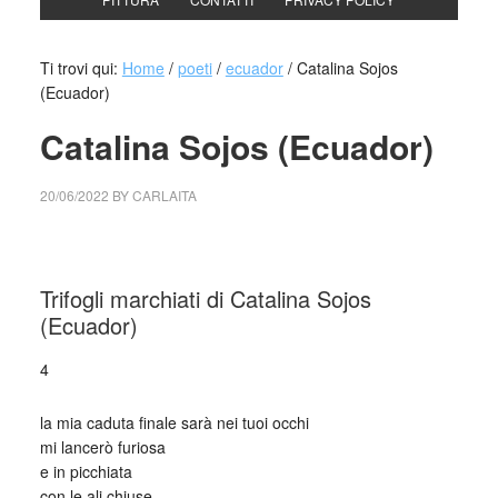
Ti trovi qui:
Home
/
poeti
/
ecuador
/
Catalina Sojos
(Ecuador)
Catalina Sojos (Ecuador)
20/06/2022
BY
CARLAITA
collettivo culturale tuttomondo Catalina Sojos (Ecuador)
Trifogli marchiati di Catalina Sojos
(Ecuador)
4
la mia caduta finale sarà nei tuoi occhi
mi lancerò furiosa
e in picchiata
con le ali chiuse