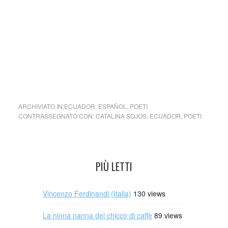
Entre las distinciones que ha recibido por el ejercicio de su
escritura se pueden mencionar las siguientes: “Premio
Nacional de Poesía Gabriela Mistral”, 1989; “Premio
Nacional de Poesía Jorge Carrera Andrade”, 1992
(otorgado por el Ilustre Municipio de Quito a su libro
Tréboles Marcados).
ARCHIVIATO IN:
ECUADOR
,
ESPAÑOL
,
POETI
CONTRASSEGNATO CON:
CATALINA SOJOS
,
ECUADOR
,
POETI
PIÙ LETTI
Vincenzo Ferdinandi (Italia)
130 views
La ninna nanna del chicco di caffè
89 views