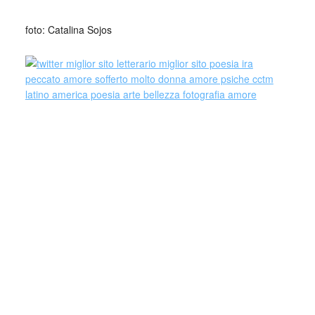
foto: Catalina Sojos
Profecía y esteticismo constituyen la sustancia de la poesía
de Catalina Sojos. Pacto único gracias al cual logra
poemas que se erigen en objetos de belleza, pero, al
mismo tiempo, en testimonios espirituales. La poesía de
Catalina Sojos fluye tierna, suave, levemente, para
envolvernos en una especie de llama viva, que no flagela,
sino que vivifica. Y la nostalgia que penetra en nosotros
como el aire que necesitamos para respirar.
Rebelión y revelación. La primera, para ultimar todo
aquello que le priva de ser libre, de urdir su camino sin
ataduras, prejuicios, mandamientos. La palabra de