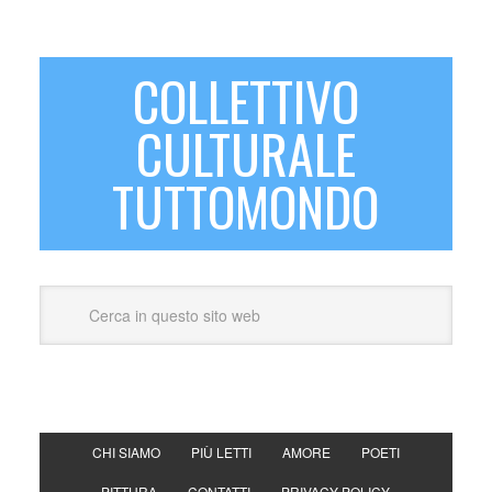
COLLETTIVO
CULTURALE
TUTTOMONDO
CHI SIAMO
PIÙ LETTI
AMORE
POETI
PITTURA
CONTATTI
PRIVACY POLICY