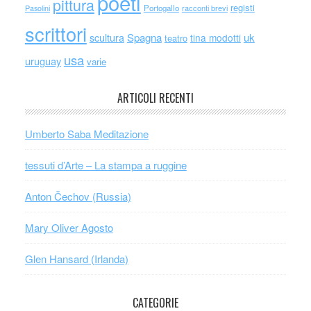
poeti
pittura
registi
Portogallo
racconti brevi
Pasolini
scrittori
scultura
Spagna
uk
tina modotti
teatro
usa
uruguay
varie
ARTICOLI RECENTI
Umberto Saba Meditazione
tessuti d’Arte – La stampa a ruggine
Anton Čechov (Russia)
Mary Oliver Agosto
Glen Hansard (Irlanda)
CATEGORIE