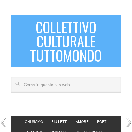
COLLETTIVO
CULTURALE
TUTTOMONDO
CHI SIAMO
PIÙ LETTI
AMORE
POETI
PITTURA
CONTATTI
PRIVACY POLICY