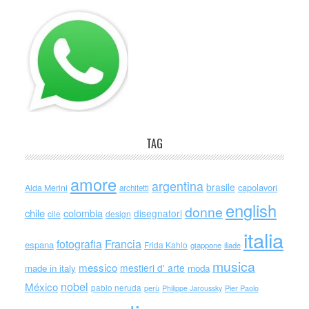
TAG
amore
argentina
brasile
capolavori
Alda Merini
architetti
english
donne
chile
colombia
disegnatori
cile
design
italia
Francia
fotografia
espana
Frida Kahlo
giappone
iliade
musica
messico
mestieri d' arte
made in italy
moda
nobel
México
pablo neruda
perù
Philippe Jaroussky
Pier Paolo