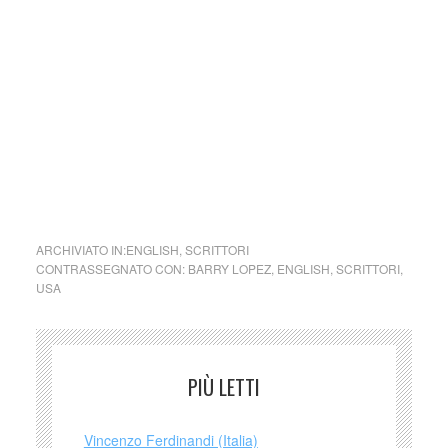
viene aggiornata senza alcuna periodicità specifica. Non
può pertanto considerarsi un prodotto editoriale ai sensi
della legge n. 62 del 7.03.2001.
Nel caso si dovesse involontariamente ledere un qualsiasi
copyright d’autore, il contenuto verrà rimosso
immediatamente su segnalazione del detentore dell’avente
diritto.
cctm landscape writers
ARCHIVIATO IN:
ENGLISH
,
SCRITTORI
CONTRASSEGNATO CON:
BARRY LOPEZ
,
ENGLISH
,
SCRITTORI
,
USA
PIÙ LETTI
Vincenzo Ferdinandi (Italia)