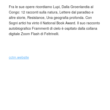
Fra le sue opere ricordiamo Lupi, Dalla Groenlandia al
Congo: 12 racconti sulla natura, Lettere dal paradiso e
altre storie, Resistance, Una geografia profonda. Con
Sogni artici ha vinto il National Book Award. Il suo racconto
autobiografico Frammenti di cielo è ospitato dalla collana
digitale Zoom Flash di Feltrinelli.
_
cctm.website
Collettivo Culturale TuttoMondo vuole
essere un viaggio attraverso le varie
forme dell’arte, della cultura e del
costume.
Si precisa che la diffusione di testi o immagini è solo a
carattere divulgativo della cultura e senza alcuno scopo di
lucro, nè rappresenta una testata giornalistica in quanto