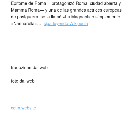
Epítome de Roma —protagonizó Roma, ciudad abierta y
Mamma Roma— y una de las grandes actrices europeas
de postguerra, se la llamó «La Magnani» o simplemente
«Nannarella»…
siga leyendo Wikipedia
traduzione dal web
cctm cctm cctm cctm cctm cctm cctm cctm
foto dal web
cctm cctm cctm cctm cctm cctm cctm cctm
cctm cctm cctm cctm cctm cctm cctm cctm
cctm cctm cctm cctm cctm cctm cctm cctm
cctm.website
cctm cctm cctm cctm cctm cctm cctm cctm