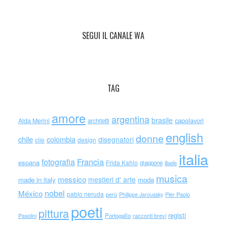
SEGUI IL CANALE WA
TAG
amore
argentina
brasile
capolavori
Alda Merini
architetti
english
donne
chile
colombia
disegnatori
cile
design
italia
Francia
fotografia
espana
Frida Kahlo
giappone
iliade
musica
messico
mestieri d' arte
made in italy
moda
nobel
México
pablo neruda
perù
Philippe Jaroussky
Pier Paolo
poeti
pittura
registi
Portogallo
racconti brevi
Pasolini