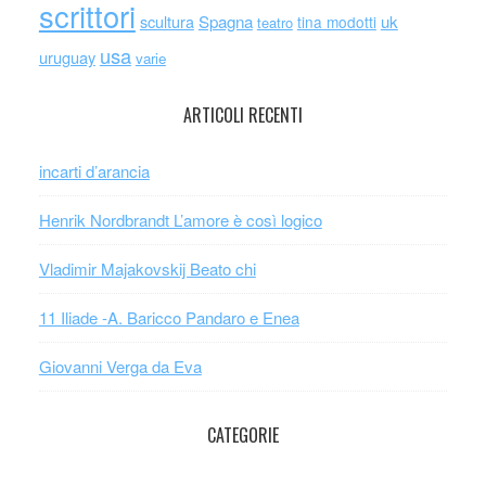
scrittori
scultura
Spagna
uk
tina modotti
teatro
usa
uruguay
varie
ARTICOLI RECENTI
incarti d’arancia
Henrik Nordbrandt L’amore è così logico
Vladimir Majakovskij Beato chi
11 Iliade -A. Baricco Pandaro e Enea
Giovanni Verga da Eva
CATEGORIE