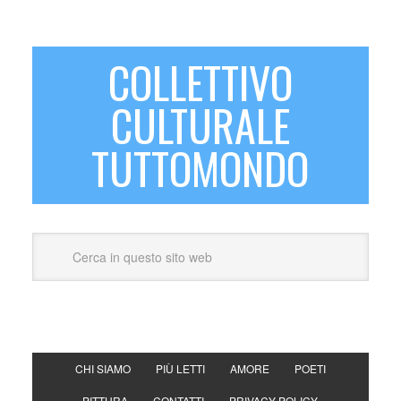
COLLETTIVO
CULTURALE
TUTTOMONDO
CHI SIAMO
PIÙ LETTI
AMORE
POETI
PITTURA
CONTATTI
PRIVACY POLICY