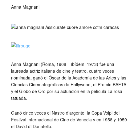
cctm cctm cctm cctm cctm cctm cctm cctm
Anna Magnani
cctm cctm cctm cctm cctm cctm cctm cctm
cctm cctm cctm cctm cctm cctm cctm cctm
Anna Magnani (Roma, 1908 – ibídem, 1973) fue una
laureada actriz italiana de cine y teatro, cuatro veces
nominada, ganó el Óscar de la Academia de las Artes y las
Ciencias Cinematográficas de Hollywood, el Premio BAFTA
y el Globo de Oro por su actuación en la película La rosa
tatuada.
Ganó cinco veces el Nastro d’argento, la Copa Volpi del
Festival Internacional de Cine de Venecia y en 1958 y 1959
el David di Donatello.