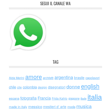
SEGUI IL CANALE WA
TAG
amore
argentina
brasile
capolavori
Alda Merini
architetti
english
donne
chile
colombia
disegnatori
cile
design
italia
Francia
fotografia
espana
Frida Kahlo
giappone
iliade
musica
messico
mestieri d' arte
made in italy
moda