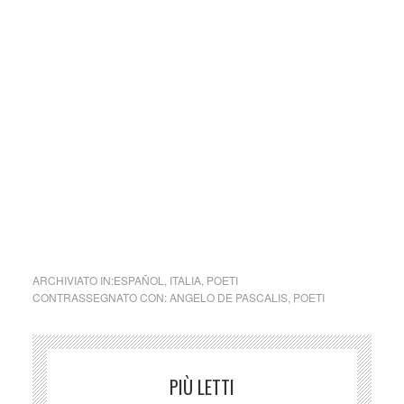
Il CCTM è gestito da un gruppo di volontari sudamericani e
italiani che lavorano insieme senza alcun scopo di lucro e
che hanno pubblicato ad oggi piu’ 6.000 articoli sul
sito web
e innumerevoli post su
FB
,
Twitter
e
Pinterest
in oltre 6
anni di attività.
E’ stato anche creato il
canale Telegram
e un
gruppo
speciale su WhatsApp
. Siamo presenti anche su
Instagram.
ARCHIVIATO IN:
ESPAÑOL
,
ITALIA
,
POETI
CONTRASSEGNATO CON:
ANGELO DE PASCALIS
,
POETI
PIÙ LETTI