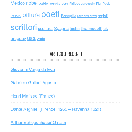
nobel
México
pablo neruda
perù
Philippe Jaroussky
Pier Paolo
poeti
pittura
registi
Portogallo
racconti brevi
Pasolini
scrittori
scultura
Spagna
uk
tina modotti
teatro
usa
uruguay
varie
ARTICOLI RECENTI
Giovanni Verga da Eva
Gabriele Galloni Agosto
Henri Matisse (France)
Dante Alighieri (Firenze, 1265 – Ravenna,1321)
Arthur Schopenhauer Gli altri