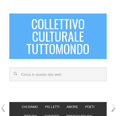
COLLETTIVO
CULTURALE
TUTTOMONDO
CHI SIAMO
PIÙ LETTI
AMORE
POETI
PITTURA
CONTATTI
PRIVACY POLICY