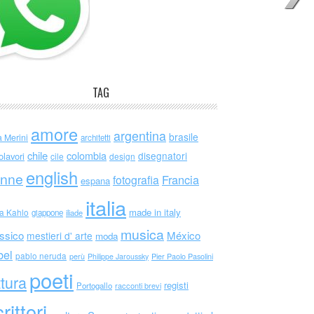
TAG
amore
argentina
brasile
a Merini
architetti
chile
colombia
disegnatori
olavori
cile
design
english
nne
Francia
fotografia
espana
italia
made in italy
da Kahlo
giappone
iliade
musica
ssico
México
mestieri d' arte
moda
bel
pablo neruda
perù
Philippe Jaroussky
Pier Paolo Pasolini
poeti
ttura
registi
Portogallo
racconti brevi
rittori