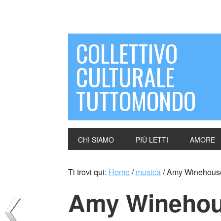
COLLETTIVO
CULTURALE
TUTTOMONDO
CHI SIAMO
PIÙ LETTI
AMORE
Ti trovi qui:
Home
/
musica
/
Amy Winehous
Amy Winehou