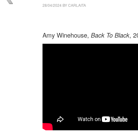
28/04/2024
BY
CARLAITA
cctm collettivo culturale tuttomondo Amy 
Amy Winehouse,
Back To Black
, 2