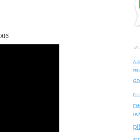
Winehouse (GB)
006
Ald
cap
do
Fri
me
no
pi
sc