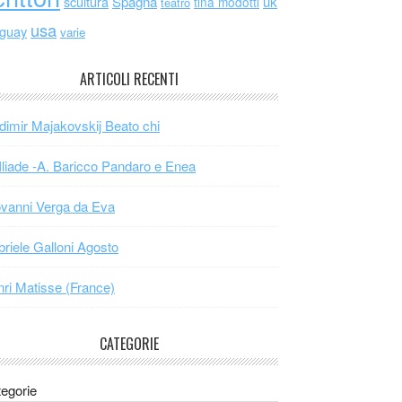
scultura
Spagna
uk
tina modotti
teatro
usa
uguay
varie
ARTICOLI RECENTI
dimir Majakovskij Beato chi
Iliade -A. Baricco Pandaro e Enea
vanni Verga da Eva
riele Galloni Agosto
ri Matisse (France)
CATEGORIE
egorie