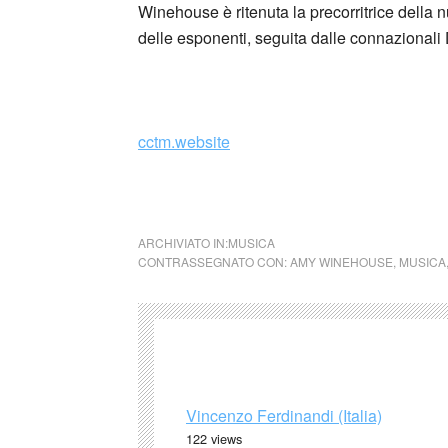
Winehouse è ritenuta la precorritrice della 
delle esponenti, seguita dalle connazionali 
_
cctm.website
cctm music
ARCHIVIATO IN:
MUSICA
CONTRASSEGNATO CON:
AMY WINEHOUSE
,
MUSICA
Vincenzo Ferdinandi (Italia)
122 views