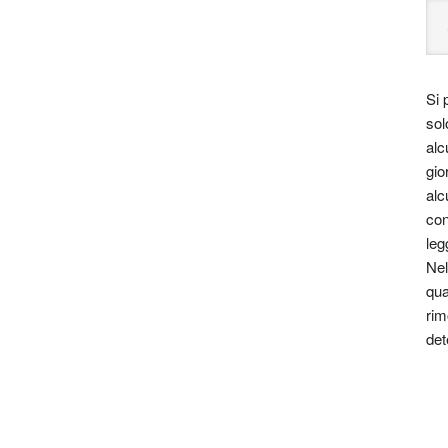
Si 
sol
alc
gio
alc
con
leg
Nel
qua
rim
det