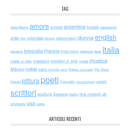
TAG
amore
argentina
brasile
capolavori
Alda Merini
architetti
english
donne
chile
colombia
disegnatori
cile
design
italia
Francia
fotografia
espana
Frida Kahlo
giappone
iliade
musica
messico
mestieri d' arte
made in italy
moda
nobel
México
pablo neruda
perù
Philippe Jaroussky
Pier Paolo
poeti
pittura
registi
Portogallo
racconti brevi
Pasolini
scrittori
scultura
Spagna
uk
tina modotti
teatro
usa
uruguay
varie
ARTICOLI RECENTI