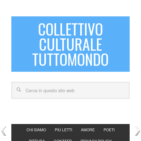
COLLETTIVO
CULTURALE
TUTTOMONDO
CHI SIAMO
PIÙ LETTI
AMORE
POETI
PITTURA
CONTATTI
PRIVACY POLICY