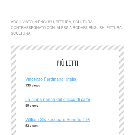
cctm arte cultura bellezza poesia
ARCHIVIATO IN:
ENGLISH
,
PITTURA
,
SCULTURA
CONTRASSEGNATO CON:
ALESSIA RODARI
,
ENGLISH
,
PITTURA
,
SCULTURA
PIÙ LETTI
Vincenzo Ferdinandi (Italia)
130 views
La ninna nanna del chicco di caffè
89 views
William Shakespeare Sonetto 116
53 views