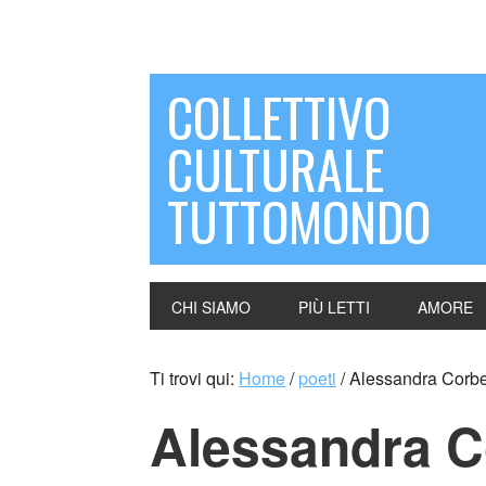
COLLETTIVO
CULTURALE
TUTTOMONDO
CHI SIAMO
PIÙ LETTI
AMORE
Ti trovi qui:
Home
/
poeti
/
Alessandra Corbett
Alessandra Co