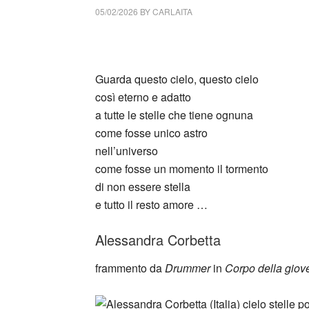
05/02/2026
BY
CARLAITA
cctm collettivo culturale tuttomondo Alessand
Guarda questo cielo, questo cielo
così eterno e adatto
a tutte le stelle che tiene ognuna
come fosse unico astro
nell’universo
come fosse un momento il tormento
di non essere stella
e tutto il resto amore …
Alessandra Corbetta
frammento da
Drummer
in
Corpo della giov