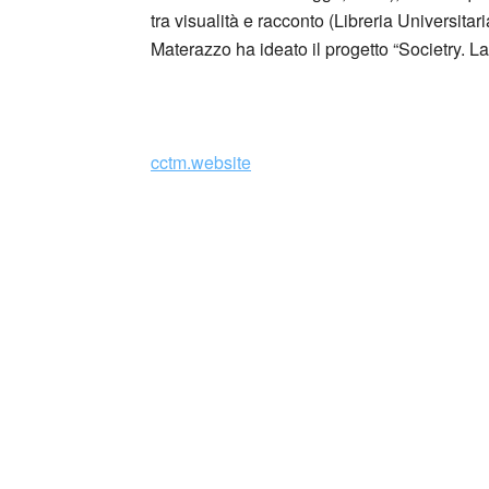
tra visualità e racconto (Libreria Universita
Materazzo ha ideato il progetto “Societry. La
_
cctm.website
Collettivo Culturale TuttoMondo vuo
forme dell’arte, della cultura e del
Si precisa che la diffusione di testi o immag
alcuno scopo di lucro, nè rappresenta una t
alcuna periodicità specifica. Non può pertant
legge n. 62 del 7.03.2001.
Nel caso si dovesse involontariamente ledere
rimosso immediatamente su segnalazione del 
cctm collettivo culturale tuttomond