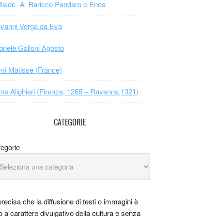
Iliade -A. Baricco Pandaro e Enea
vanni Verga da Eva
riele Galloni Agosto
ri Matisse (France)
te Alighieri (Firenze, 1265 – Ravenna,1321)
CATEGORIE
egorie
precisa che la diffusione di testi o immagini è
o a carattere divulgativo della cultura e senza