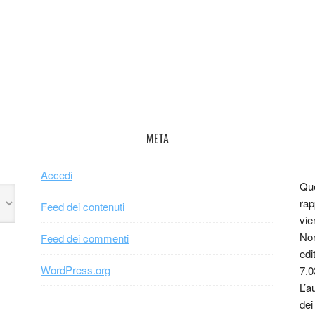
META
Accedi
Que
rap
Feed dei contenuti
vie
Non
Feed dei commenti
edi
WordPress.org
7.0
L’a
dei