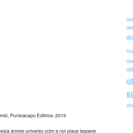
ra Corbetta (Italia)
Ald
cap
do
Fri
me
no
pi
sc
ur
entù
, Puntoacapo Editrice, 2019