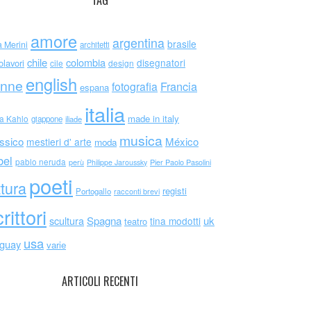
TAG
amore
argentina
brasile
a Merini
architetti
chile
colombia
disegnatori
olavori
cile
design
english
nne
Francia
fotografia
espana
italia
made in italy
da Kahlo
giappone
iliade
musica
ssico
México
mestieri d' arte
moda
bel
pablo neruda
perù
Philippe Jaroussky
Pier Paolo Pasolini
poeti
ttura
registi
Portogallo
racconti brevi
rittori
scultura
Spagna
uk
tina modotti
teatro
usa
uguay
varie
ARTICOLI RECENTI