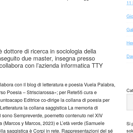
11 
Gio
Gab
Hen
dottore di ricerca in sociologia della
Dan
nseguito due master, insegna presso
 collabora con l’azienda informatica TTY
labora con il blog di letteratura e poesia Vuela Palabra,
Cat
erso Poesia – Strisciarossa»; per Rete55 cura e
untoacapo Editrice co-dirige la collana di poesia per
Letteratura la collana saggistica La memoria di
rsi sono Sempreverde, poemetto contenuto nel XIV
 (Marcos y Marcos, 2023) e L’età verde (Samuele
Si 
a saggistica è Corpi in rete. Rappresentazioni del sé
sol