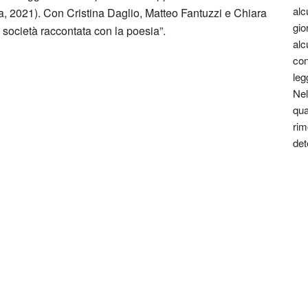
alc
ria, 2021). Con Cristina Daglio, Matteo Fantuzzi e Chiara
gio
 società raccontata con la poesia”.
alc
con
leg
Nel
qua
rim
le essere un viaggio attraverso le varie
det
 costume.
ini è solo a carattere divulgativo della cultura e senza
estata giornalistica in quanto viene aggiornata senza
o considerarsi un prodotto editoriale ai sensi della
 un qualsiasi copyright d’autore, il contenuto verrà
detentore dell’avente diritto.
o Alessandra Corbetta (Italia)