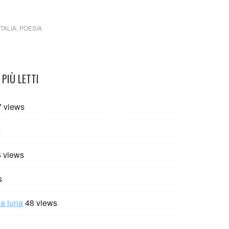
ITALIA
,
POESIA
PIÙ LETTI
7 views
s
 views
s
la luna
48 views