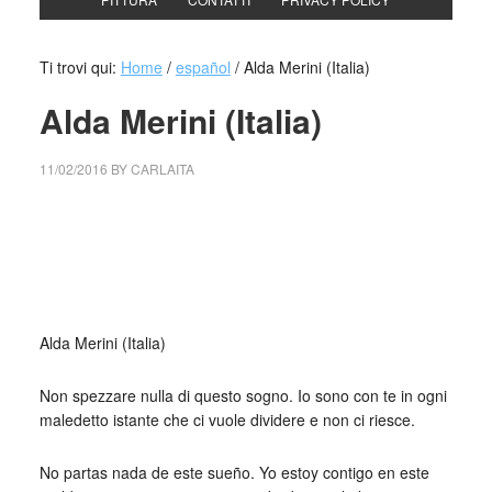
Ti trovi qui:
Home
/
español
/
Alda Merini (Italia)
Alda Merini (Italia)
11/02/2016
BY
CARLAITA
centro cultural tina modotti caracas centro cultural tina
modotti caracas centro cultural tina modotti caracas centro
cultural tina modotti caracas centro cultural tina modotti
caracas chagall
Alda Merini
(Italia)
Non spezzare nulla di questo sogno. Io sono con te in ogni
maledetto istante che ci vuole dividere e non ci riesce.
No partas nada de este sueño. Yo estoy contigo en este