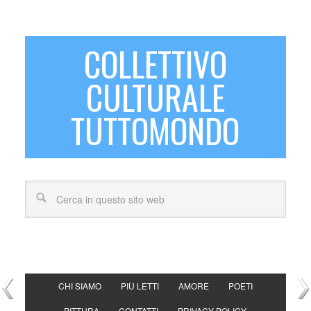
COLLETTIVO
CULTURALE
TUTTOMONDO
CHI SIAMO
PIÙ LETTI
AMORE
POETI
PITTURA
CONTATTI
PRIVACY POLICY