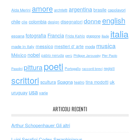
amore
argentina
brasile
capolavori
Alda Merini
architetti
english
donne
chile
colombia
disegnatori
cile
design
italia
Francia
fotografia
espana
Frida Kahlo
giappone
iliade
musica
messico
mestieri d' arte
made in italy
moda
nobel
México
pablo neruda
perù
Philippe Jaroussky
Pier Paolo
poeti
pittura
registi
Portogallo
racconti brevi
Pasolini
scrittori
scultura
Spagna
uk
tina modotti
teatro
usa
uruguay
varie
ARTICOLI RECENTI
Arthur Schopenhauer Gli altri
Luigi Serafini Codex Seraphinianus