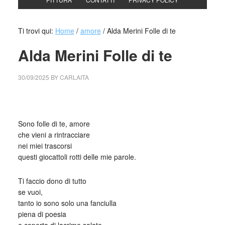
Ti trovi qui:
Home
/
amore
/
Alda Merini Folle di te
Alda Merini Folle di te
30/09/2025
BY
CARLAITA
cctm collettivo culturale tuttomondo Alda Merini Folle di te
Sono folle di te, amore
che vieni a rintracciare
nei miei trascorsi
questi giocattoli rotti delle mie parole.
Ti faccio dono di tutto
se vuoi,
tanto io sono solo una fanciulla
piena di poesia