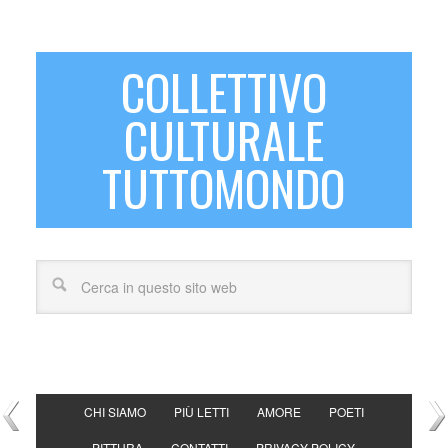
COLLETTIVO
CULTURALE
TUTTOMONDO
CHI SIAMO
PIÙ LETTI
AMORE
POETI
PITTURA
CONTATTI
PRIVACY POLICY