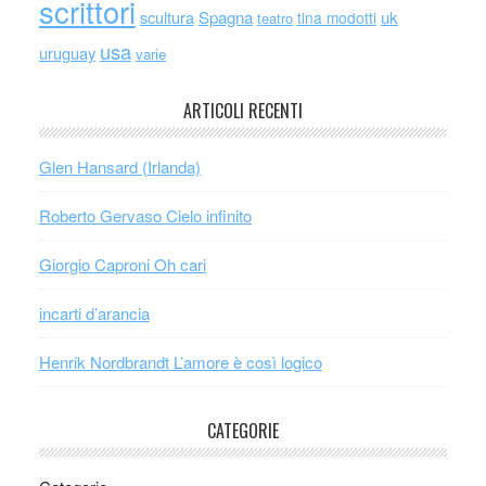
scrittori
scultura
Spagna
uk
tina modotti
teatro
usa
uruguay
varie
ARTICOLI RECENTI
Glen Hansard (Irlanda)
Roberto Gervaso Cielo infinito
Giorgio Caproni Oh cari
incarti d’arancia
Henrik Nordbrandt L’amore è così logico
CATEGORIE