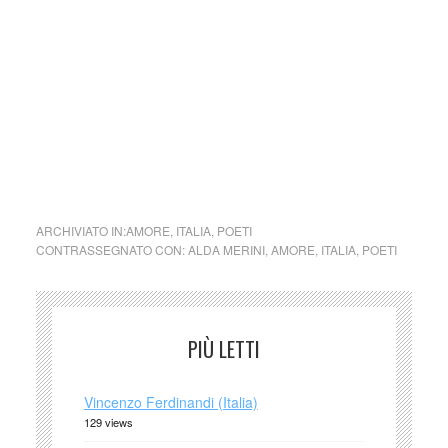
Si precisa che la diffusione di testi o immagini è solo a
carattere divulgativo della cultura e senza alcuno scopo di
lucro, nè rappresenta una testata giornalistica in quanto
viene aggiornata senza alcuna periodicità specifica. Non
può pertanto considerarsi un prodotto editoriale ai sensi
della legge n. 62 del 7.03.2001.
cctm collettivo culturale tuttomondo Alda Merini Folle di te
ARCHIVIATO IN:
AMORE
,
ITALIA
,
POETI
CONTRASSEGNATO CON:
ALDA MERINI
,
AMORE
,
ITALIA
,
POETI
PIÙ LETTI
Vincenzo Ferdinandi (Italia)
129 views