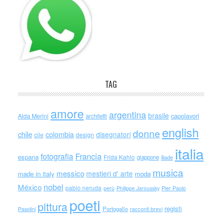
TAG
amore
argentina
brasile
capolavori
Alda Merini
architetti
english
donne
chile
colombia
disegnatori
cile
design
italia
Francia
fotografia
espana
Frida Kahlo
giappone
iliade
musica
messico
mestieri d' arte
made in italy
moda
nobel
México
pablo neruda
perù
Philippe Jaroussky
Pier Paolo
poeti
pittura
registi
Portogallo
racconti brevi
Pasolini