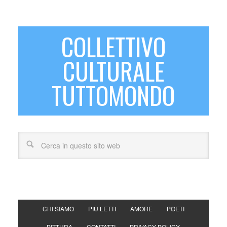
COLLETTIVO
CULTURALE
TUTTOMONDO
CHI SIAMO
PIÙ LETTI
AMORE
POETI
PITTURA
CONTATTI
PRIVACY POLICY