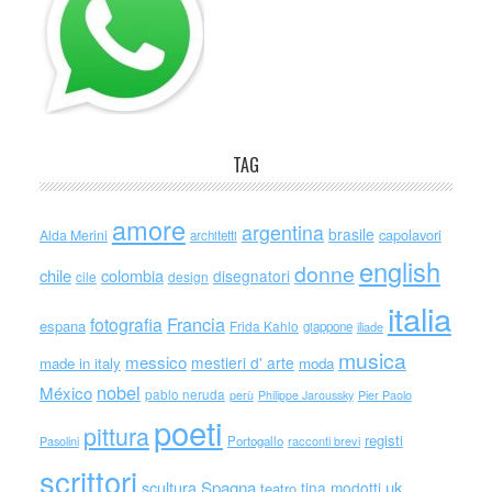
TAG
amore
argentina
brasile
capolavori
Alda Merini
architetti
english
donne
chile
colombia
disegnatori
cile
design
italia
Francia
fotografia
espana
Frida Kahlo
giappone
iliade
musica
messico
mestieri d' arte
made in italy
moda
nobel
México
pablo neruda
perù
Philippe Jaroussky
Pier Paolo
poeti
pittura
registi
Portogallo
racconti brevi
Pasolini
scrittori
scultura
Spagna
uk
tina modotti
teatro