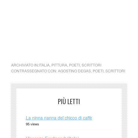
immediatamente su segnalazione del detentore dell’avente
diritto.)
cctm collettivo culturale tuttomondo Agostino Degas
Aquiloni
ARCHIVIATO IN:
ITALIA
,
PITTURA
,
POETI
,
SCRITTORI
CONTRASSEGNATO CON:
AGOSTINO DEGAS
,
POETI
,
SCRITTORI
PIÙ LETTI
La ninna nanna del chicco di caffè
95 views