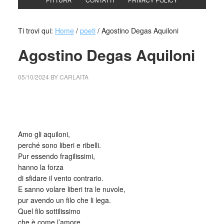
Ti trovi qui:
Home
/
poeti
/
Agostino Degas Aquiloni
Agostino Degas Aquiloni
05/10/2024
BY
CARLAITA
cctm collettivo culturale tuttomondo Agostino Degas
Aquiloni
Amo gli aquiloni,
perché sono liberi e ribelli.
Pur essendo fragilissimi,
hanno la forza
di sfidare il vento contrario.
E sanno volare liberi tra le nuvole,
pur avendo un filo che li lega.
Quel filo sottilissimo
che è come l’amore,