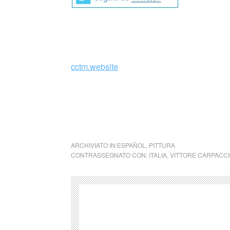
cctm.website
cctm cctm cctm cctm cctm cctm cctm cctm c
cctm cctm cctm cctm cctm cctm cctm cctm c
cctm cctm cctm cctm
ARCHIVIATO IN:
ESPAÑOL
,
PITTURA
CONTRASSEGNATO CON:
ITALIA
,
VITTORE CARPACC