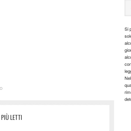
Si 
sol
alc
gio
ctm cctm cctm cctm cctm cctm cctm cctm cctm cctm cctm
alc
ctm cctm cctm cctm cctm cctm cctm cctm cctm cctm cctm
con
leg
Nel
qua
IO
rim
det
PIÙ LETTI