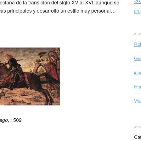
ciana de la transición del siglo XV al XVI, aunque se
cas principales y desarrolló un estilo muy personal…
ur
Rob
Gio
inc
Hen
Vla
rago
, 1502
Cat