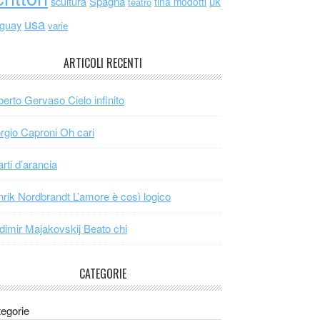
scultura
Spagna
uk
tina modotti
teatro
usa
uguay
varie
ARTICOLI RECENTI
erto Gervaso Cielo infinito
rgio Caproni Oh cari
arti d’arancia
rik Nordbrandt L’amore è così logico
dimir Majakovskij Beato chi
CATEGORIE
egorie