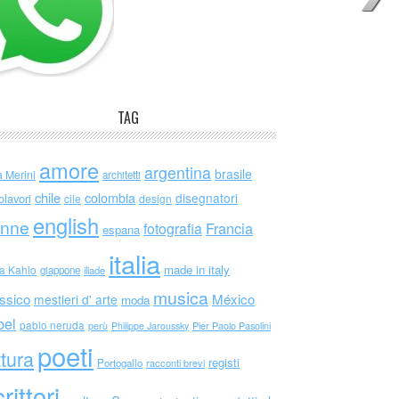
TAG
amore
argentina
brasile
a Merini
architetti
chile
colombia
disegnatori
olavori
cile
design
english
nne
Francia
fotografia
espana
italia
made in italy
da Kahlo
giappone
iliade
musica
ssico
México
mestieri d' arte
moda
bel
pablo neruda
perù
Philippe Jaroussky
Pier Paolo Pasolini
poeti
ttura
registi
Portogallo
racconti brevi
rittori