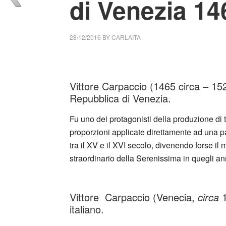
di Venezia 14
28/12/2016
BY
CARLAITA
collettivo culturale tuttomondo vittore Carpa
Vittore Carpaccio (1465 circa – 1526
Repubblica di Venezia.
Fu uno dei protagonisti della produzione di te
proporzioni applicate direttamente ad una pa
tra il XV e il XVI secolo, divenendo forse il 
straordinario della Serenissima in quegli an
_
Vittore Carpaccio (Venecia,
circa
1
italiano.