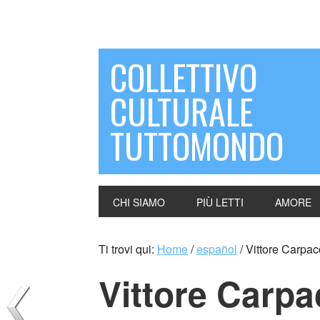
COLLETTIVO
CULTURALE
TUTTOMONDO
CHI SIAMO
PIÙ LETTI
AMORE
Ti trovi qui:
Home
/
español
/
Vittore Carpac
Vittore Carpa