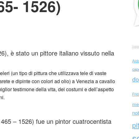
65- 1526)
ccio
), è stato un pittore italiano vissuto nella
Ald
cap
leri (un tipo di pittura che utilizzava tele di vaste
do
rete e dipinte con colori ad olio) a Venezia a cavallo
miglior testimone della vita, dei costumi e dell’aspetto
Fri
ni.
me
no
465 – 1526) fue un pintor cuatrocentista
pi
sc