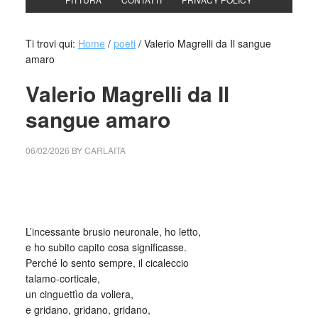
Ti trovi qui:
Home
/
poeti
/
Valerio Magrelli da Il sangue
amaro
Valerio Magrelli da Il
sangue amaro
06/02/2026
BY
CARLAITA
cctm collettivo culturale tuttomondo Valerio Magrelli da Il
sangue amaro
L’incessante brusio neuronale, ho letto,
e ho subito capito cosa significasse.
Perché lo sento sempre, il cicaleccio
talamo-corticale,
un cinguettìo da voliera,
e gridano, gridano, gridano,