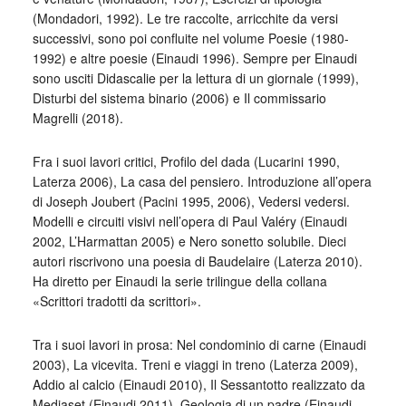
(Mondadori, 1992). Le tre raccolte, arricchite da versi
successivi, sono poi confluite nel volume Poesie (1980-
1992) e altre poesie (Einaudi 1996). Sempre per Einaudi
sono usciti Didascalie per la lettura di un giornale (1999),
Disturbi del sistema binario (2006) e Il commissario
Magrelli (2018).
Fra i suoi lavori critici, Profilo del dada (Lucarini 1990,
Laterza 2006), La casa del pensiero. Introduzione all’opera
di Joseph Joubert (Pacini 1995, 2006), Vedersi vedersi.
Modelli e circuiti visivi nell’opera di Paul Valéry (Einaudi
2002, L’Harmattan 2005) e Nero sonetto solubile. Dieci
autori riscrivono una poesia di Baudelaire (Laterza 2010).
Ha diretto per Einaudi la serie trilingue della collana
«Scrittori tradotti da scrittori».
Tra i suoi lavori in prosa: Nel condominio di carne (Einaudi
2003), La vicevita. Treni e viaggi in treno (Laterza 2009),
Addio al calcio (Einaudi 2010), Il Sessantotto realizzato da
Mediaset (Einaudi 2011), Geologia di un padre (Einaudi