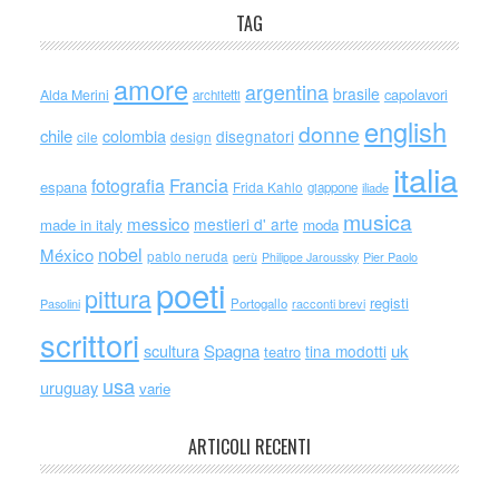
TAG
amore
argentina
brasile
capolavori
Alda Merini
architetti
english
donne
chile
colombia
disegnatori
cile
design
italia
Francia
fotografia
espana
Frida Kahlo
giappone
iliade
musica
messico
mestieri d' arte
made in italy
moda
nobel
México
pablo neruda
perù
Philippe Jaroussky
Pier Paolo
poeti
pittura
registi
Portogallo
racconti brevi
Pasolini
scrittori
scultura
Spagna
uk
tina modotti
teatro
usa
uruguay
varie
ARTICOLI RECENTI