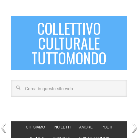
COLLETTIVO
CULTURALE
TUTTOMONDO
CHI SIAMO
PIÙ LETTI
AMORE
POETI
PITTURA
CONTATTI
PRIVACY POLICY