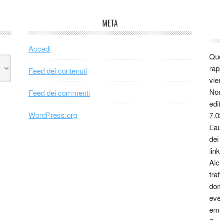
META
Accedi
Que
rap
Feed dei contenuti
vie
Non
Feed dei commenti
edi
WordPress.org
7.0
L’a
dei
link
Alc
tra
dom
eve
ema