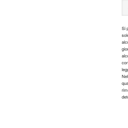
Si 
sol
alc
gio
alc
con
leg
Nel
qua
rim
det