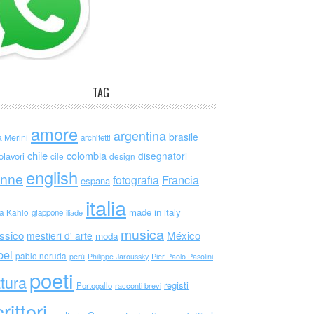
TAG
amore
argentina
brasile
a Merini
architetti
chile
colombia
disegnatori
olavori
cile
design
english
nne
Francia
fotografia
espana
italia
made in italy
da Kahlo
giappone
iliade
musica
ssico
México
mestieri d' arte
moda
bel
pablo neruda
perù
Philippe Jaroussky
Pier Paolo Pasolini
poeti
ttura
registi
Portogallo
racconti brevi
rittori