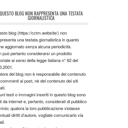
QUESTO BLOG NON RAPPRESENTA UNA TESTATA
GIORNALISTICA
sto blog (https://cctm.website/) non
presenta una testata giornalistica in quanto
ne aggiornato senza alcuna periodicità.
 può pertanto considerarsi un prodotto
toriale ai sensi della legge italiana n° 62 del
3.2001.
utore del blog non è responsabile del contenuto
 commenti ai post, nè del contenuto dei siti
ati.
uni testi o immagini inseriti in questo blog sono
tti da internet e, pertanto, considerati di pubblico
inio; qualora la loro pubblicazione violasse
ntuali diritti d’autore, vogliate comunicarlo via
il.