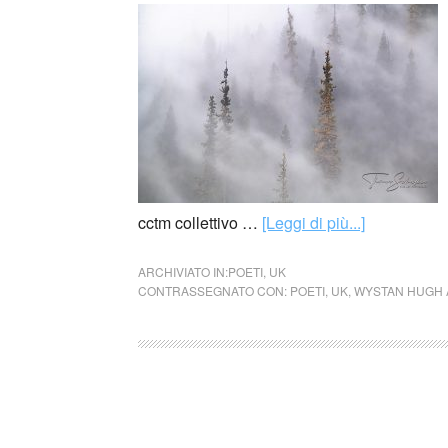
cctm collettivo …
[Leggi di più...]
ARCHIVIATO IN:
POETI
,
UK
CONTRASSEGNATO CON:
POETI
,
UK
,
WYSTAN HUGH