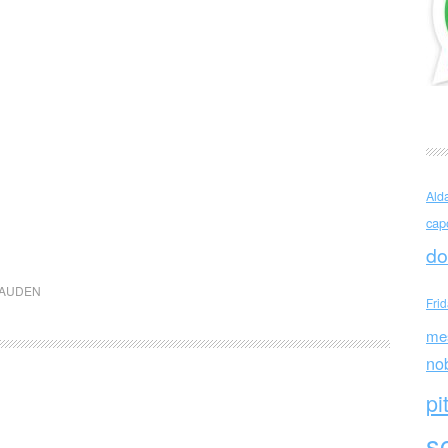
Ald
cap
do
 AUDEN
Fri
me
no
pi
sc