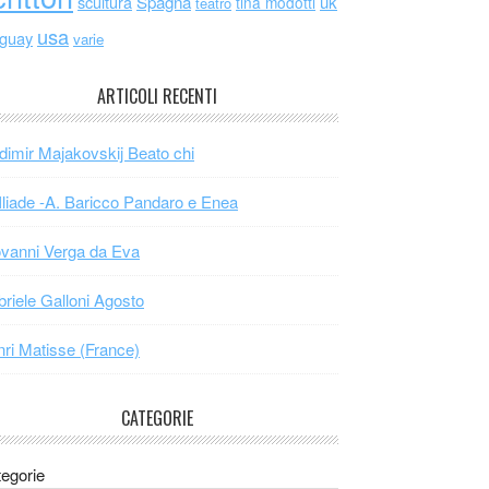
scultura
Spagna
uk
tina modotti
teatro
usa
uguay
varie
ARTICOLI RECENTI
dimir Majakovskij Beato chi
Iliade -A. Baricco Pandaro e Enea
vanni Verga da Eva
riele Galloni Agosto
ri Matisse (France)
CATEGORIE
egorie