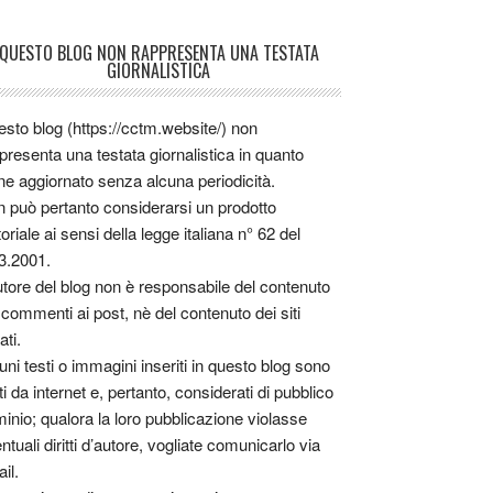
QUESTO BLOG NON RAPPRESENTA UNA TESTATA
GIORNALISTICA
sto blog (https://cctm.website/) non
presenta una testata giornalistica in quanto
ne aggiornato senza alcuna periodicità.
 può pertanto considerarsi un prodotto
toriale ai sensi della legge italiana n° 62 del
3.2001.
utore del blog non è responsabile del contenuto
 commenti ai post, nè del contenuto dei siti
ati.
uni testi o immagini inseriti in questo blog sono
tti da internet e, pertanto, considerati di pubblico
inio; qualora la loro pubblicazione violasse
ntuali diritti d’autore, vogliate comunicarlo via
il.