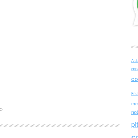
Ald
cap
do
Fri
me
LO
no
pi
sc