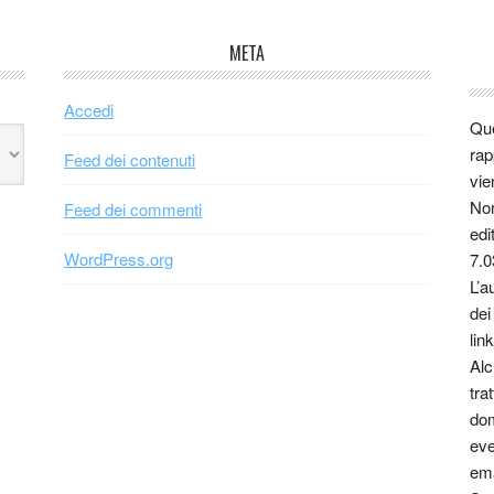
META
Accedi
Que
rap
Feed dei contenuti
vie
Non
Feed dei commenti
edi
WordPress.org
7.0
L’a
dei
link
Alc
tra
dom
eve
ema