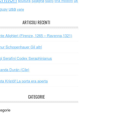
scultura
Spagna
uk
tina modotti
teatro
usa
uguay
varie
ARTICOLI RECENTI
te Alighieri (Firenze, 1265 – Ravenna,1321)
hur Schopenhauer Gli altri
gi Serafini Codex Seraphinianus
nda Durán (Cile)
ta Kristóf La porta era aperta
CATEGORIE
egorie