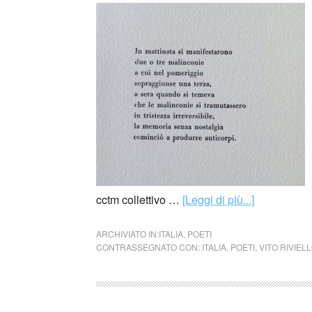
cctm collettivo …
[Leggi di più...]
ARCHIVIATO IN:
ITALIA
,
POETI
CONTRASSEGNATO CON:
ITALIA
,
POETI
,
VITO RIVIEL