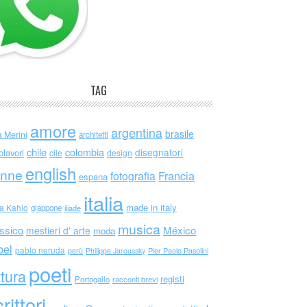
TAG
amore
argentina
brasile
a Merini
architetti
chile
colombia
disegnatori
olavori
cile
design
english
nne
Francia
fotografia
espana
italia
made in italy
da Kahlo
giappone
iliade
musica
ssico
México
mestieri d' arte
moda
bel
pablo neruda
perù
Philippe Jaroussky
Pier Paolo Pasolini
poeti
ttura
registi
Portogallo
racconti brevi
rittori