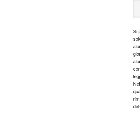
Si 
sol
alc
gio
alc
con
leg
Nel
qua
rim
det