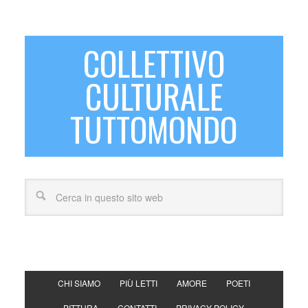
COLLETTIVO
CULTURALE
TUTTOMONDO
CHI SIAMO
PIÙ LETTI
AMORE
POETI
PITTURA
CONTATTI
PRIVACY POLICY