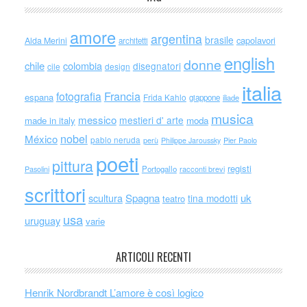
amore
argentina
brasile
capolavori
Alda Merini
architetti
english
donne
chile
colombia
disegnatori
cile
design
italia
Francia
fotografia
espana
Frida Kahlo
giappone
iliade
musica
messico
mestieri d' arte
made in italy
moda
nobel
México
pablo neruda
perù
Philippe Jaroussky
Pier Paolo
poeti
pittura
registi
Portogallo
racconti brevi
Pasolini
scrittori
scultura
Spagna
uk
tina modotti
teatro
usa
uruguay
varie
ARTICOLI RECENTI
Henrik Nordbrandt L’amore è così logico