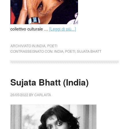
collettivo culturale …
[Leggi di più...]
ARCHIVIATO IN:
INDIA
,
POETI
CONTRASSEGNATO CON:
INDIA
,
POETI
,
SUJATA BHATT
Sujata Bhatt (India)
26/05/2022
BY
CARLAITA