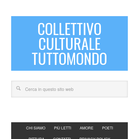
COLLETTIVO
CULTURALE
TUTTOMONDO
CHI SIAMO
PIÙ LETTI
AMORE
POETI
PITTURA
CONTATTI
PRIVACY POLICY