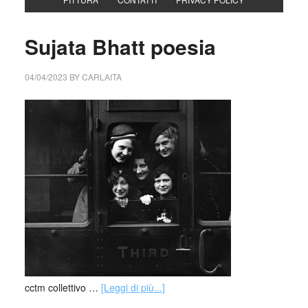
Sujata Bhatt poesia
04/04/2023
BY
CARLAITA
cctm collettivo …
[Leggi di più...]