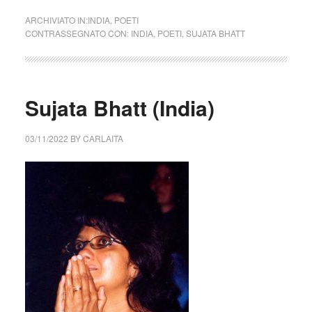
ARCHIVIATO IN:
INDIA
,
POETI
CONTRASSEGNATO CON:
INDIA
,
POETI
,
SUJATA BHATT
Sujata Bhatt (India)
03/11/2022
BY
CARLAITA