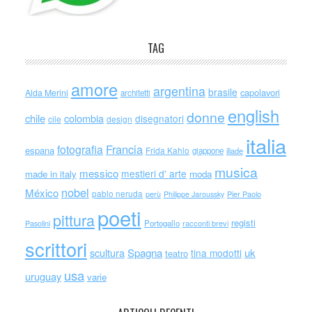
TAG
amore
argentina
brasile
capolavori
Alda Merini
architetti
english
donne
chile
colombia
disegnatori
cile
design
italia
Francia
fotografia
espana
Frida Kahlo
giappone
iliade
musica
messico
mestieri d' arte
made in italy
moda
nobel
México
pablo neruda
perù
Philippe Jaroussky
Pier Paolo
poeti
pittura
registi
Portogallo
racconti brevi
Pasolini
scrittori
scultura
Spagna
uk
tina modotti
teatro
usa
uruguay
varie