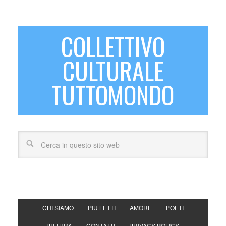
COLLETTIVO
CULTURALE
TUTTOMONDO
CHI SIAMO
PIÙ LETTI
AMORE
POETI
PITTURA
CONTATTI
PRIVACY POLICY