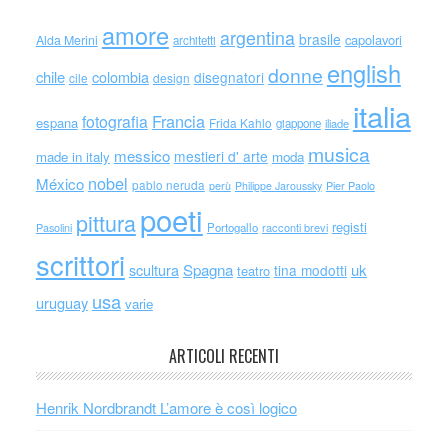
amore
argentina
brasile
capolavori
Alda Merini
architetti
english
donne
chile
colombia
disegnatori
cile
design
italia
Francia
fotografia
espana
Frida Kahlo
giappone
iliade
musica
messico
mestieri d' arte
made in italy
moda
nobel
México
pablo neruda
perù
Philippe Jaroussky
Pier Paolo
poeti
pittura
registi
Portogallo
racconti brevi
Pasolini
scrittori
scultura
Spagna
uk
tina modotti
teatro
usa
uruguay
varie
ARTICOLI RECENTI
Henrik Nordbrandt L’amore è così logico