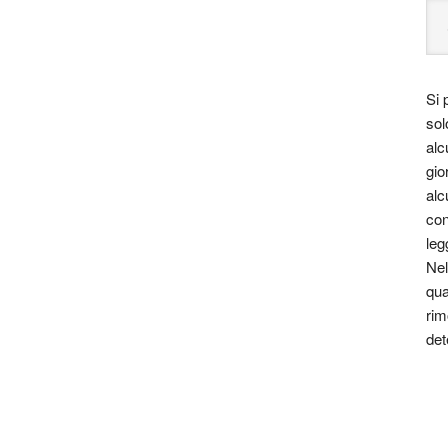
Si 
sol
alc
gio
alc
con
leg
Nel
qua
rim
det