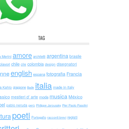
TAG
amore
argentina
brasile
a Merini
architetti
chile
colombia
disegnatori
olavori
cile
design
english
nne
Francia
fotografia
espana
italia
made in italy
da Kahlo
giappone
iliade
musica
ssico
México
mestieri d' arte
moda
bel
pablo neruda
perù
Philippe Jaroussky
Pier Paolo Pasolini
poeti
ttura
registi
Portogallo
racconti brevi
rittori