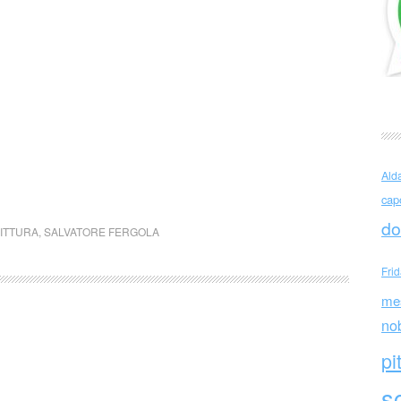
Ald
cap
do
ITTURA
,
SALVATORE FERGOLA
Fri
me
no
pi
sc