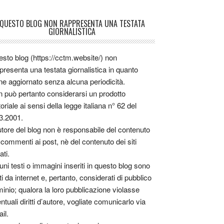
QUESTO BLOG NON RAPPRESENTA UNA TESTATA
GIORNALISTICA
sto blog (https://cctm.website/) non
presenta una testata giornalistica in quanto
ne aggiornato senza alcuna periodicità.
 può pertanto considerarsi un prodotto
toriale ai sensi della legge italiana n° 62 del
3.2001.
utore del blog non è responsabile del contenuto
 commenti ai post, nè del contenuto dei siti
ati.
uni testi o immagini inseriti in questo blog sono
tti da internet e, pertanto, considerati di pubblico
inio; qualora la loro pubblicazione violasse
ntuali diritti d’autore, vogliate comunicarlo via
il.