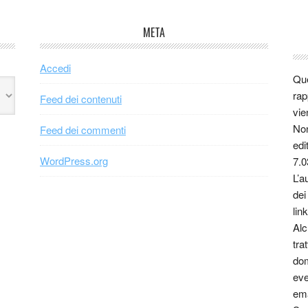
META
Accedi
Que
rap
Feed dei contenuti
vie
Non
Feed dei commenti
edi
WordPress.org
7.0
L’a
dei
link
Alc
tra
dom
eve
ema