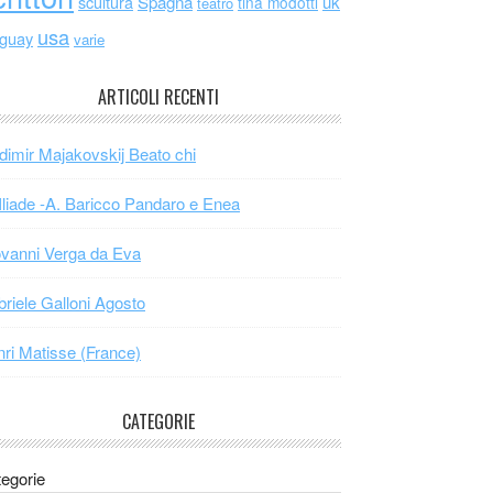
scultura
Spagna
uk
tina modotti
teatro
usa
uguay
varie
ARTICOLI RECENTI
dimir Majakovskij Beato chi
Iliade -A. Baricco Pandaro e Enea
vanni Verga da Eva
riele Galloni Agosto
ri Matisse (France)
CATEGORIE
egorie