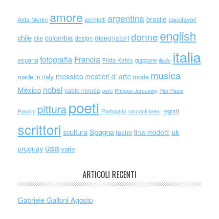
amore
argentina
brasile
capolavori
Alda Merini
architetti
english
donne
chile
colombia
disegnatori
cile
design
italia
Francia
fotografia
espana
Frida Kahlo
giappone
iliade
musica
messico
mestieri d' arte
made in italy
moda
nobel
México
pablo neruda
perù
Philippe Jaroussky
Pier Paolo
poeti
pittura
registi
Portogallo
racconti brevi
Pasolini
scrittori
scultura
Spagna
uk
tina modotti
teatro
usa
uruguay
varie
ARTICOLI RECENTI
Gabriele Galloni Agosto