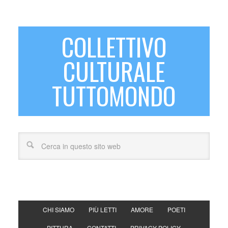
COLLETTIVO
CULTURALE
TUTTOMONDO
CHI SIAMO
PIÙ LETTI
AMORE
POETI
PITTURA
CONTATTI
PRIVACY POLICY