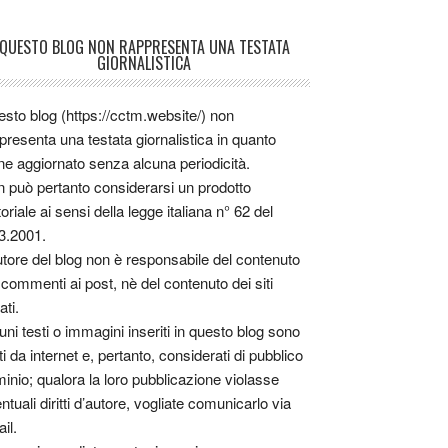
QUESTO BLOG NON RAPPRESENTA UNA TESTATA
GIORNALISTICA
sto blog (https://cctm.website/) non
presenta una testata giornalistica in quanto
ne aggiornato senza alcuna periodicità.
 può pertanto considerarsi un prodotto
toriale ai sensi della legge italiana n° 62 del
3.2001.
utore del blog non è responsabile del contenuto
 commenti ai post, nè del contenuto dei siti
ati.
uni testi o immagini inseriti in questo blog sono
tti da internet e, pertanto, considerati di pubblico
inio; qualora la loro pubblicazione violasse
ntuali diritti d’autore, vogliate comunicarlo via
il.