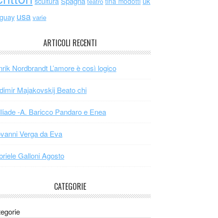
scultura
Spagna
uk
tina modotti
teatro
usa
uguay
varie
ARTICOLI RECENTI
rik Nordbrandt L’amore è così logico
dimir Majakovskij Beato chi
Iliade -A. Baricco Pandaro e Enea
vanni Verga da Eva
riele Galloni Agosto
CATEGORIE
egorie