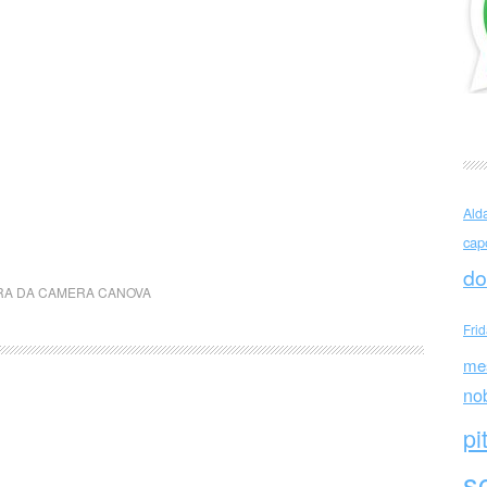
Ald
cap
do
A DA CAMERA CANOVA
Fri
me
no
pi
sc