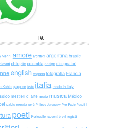
TAG
amore
argentina
brasile
a Merini
architetti
chile
colombia
disegnatori
olavori
cile
design
english
nne
Francia
fotografia
espana
italia
made in italy
da Kahlo
giappone
iliade
musica
ssico
México
mestieri d' arte
moda
bel
pablo neruda
perù
Philippe Jaroussky
Pier Paolo Pasolini
poeti
ttura
registi
Portogallo
racconti brevi
rittori