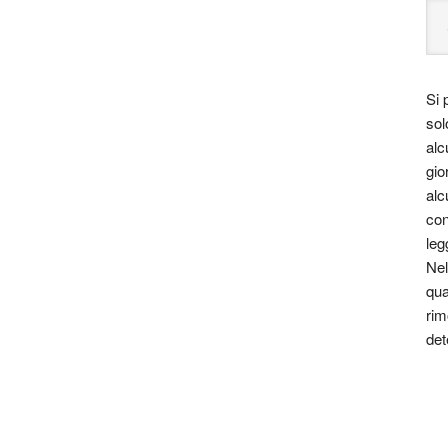
Si 
sol
alc
gio
alc
con
leg
Nel
qua
rim
det