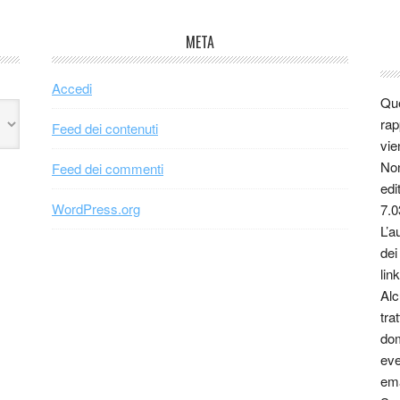
META
Accedi
Que
rap
Feed dei contenuti
vie
Non
Feed dei commenti
edi
WordPress.org
7.0
L’a
dei
link
Alc
tra
dom
eve
ema