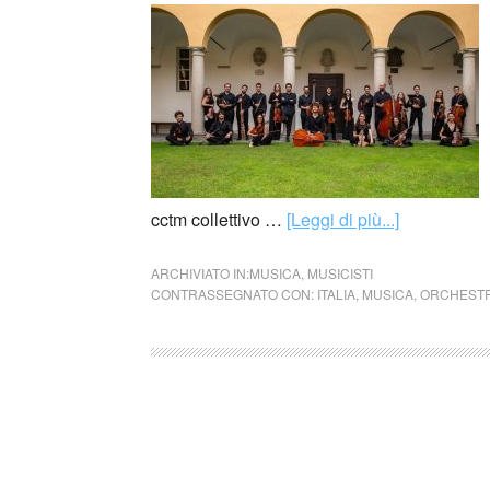
cctm collettivo …
[Leggi di più...]
ARCHIVIATO IN:
MUSICA
,
MUSICISTI
CONTRASSEGNATO CON:
ITALIA
,
MUSICA
,
ORCHESTR