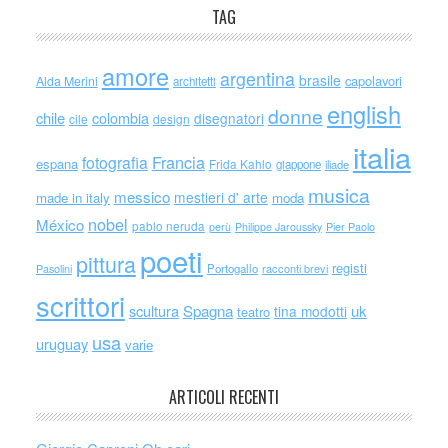
TAG
amore
argentina
brasile
capolavori
Alda Merini
architetti
english
donne
chile
colombia
disegnatori
cile
design
italia
Francia
fotografia
espana
Frida Kahlo
giappone
iliade
musica
messico
mestieri d' arte
made in italy
moda
nobel
México
pablo neruda
perù
Philippe Jaroussky
Pier Paolo
poeti
pittura
registi
Portogallo
racconti brevi
Pasolini
scrittori
scultura
Spagna
uk
tina modotti
teatro
usa
uruguay
varie
ARTICOLI RECENTI