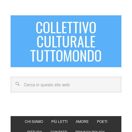
COLLETTIVO
CULTURALE
TUTTOMONDO
CHI SIAMO
PIÙ LETTI
AMORE
POETI
PITTURA
CONTATTI
PRIVACY POLICY