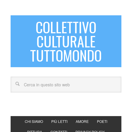
COLLETTIVO
CULTURALE
TUTTOMONDO
CHI SIAMO
PIÙ LETTI
AMORE
POETI
PITTURA
CONTATTI
PRIVACY POLICY