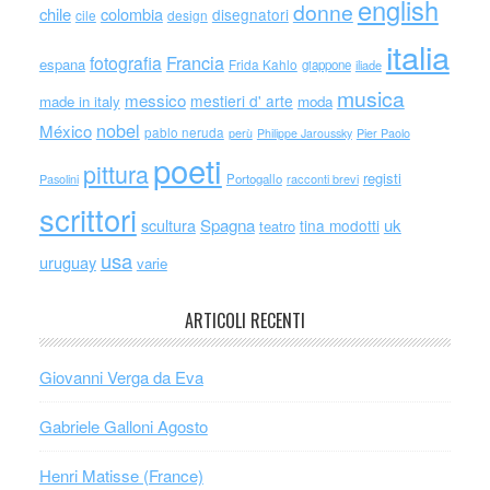
english
donne
chile
colombia
disegnatori
cile
design
italia
Francia
fotografia
espana
Frida Kahlo
giappone
iliade
musica
messico
mestieri d' arte
made in italy
moda
nobel
México
pablo neruda
perù
Philippe Jaroussky
Pier Paolo
poeti
pittura
registi
Portogallo
racconti brevi
Pasolini
scrittori
scultura
Spagna
uk
tina modotti
teatro
usa
uruguay
varie
ARTICOLI RECENTI
Giovanni Verga da Eva
Gabriele Galloni Agosto
Henri Matisse (France)